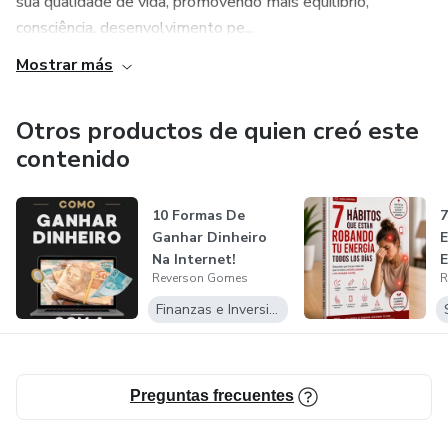
sua qualidade de vida, promovendo mais equilíbrio,
consciência, desenvolvimento pe...
Mostrar más
Otros productos de quien creó este
contenido
10 Formas De
7
Ganhar Dinheiro
E
Na Internet!
E
Reverson Gomes
R
D
Finanzas e Inversiones
Preguntas frecuentes