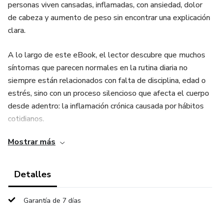
personas viven cansadas, inflamadas, con ansiedad, dolor
de cabeza y aumento de peso sin encontrar una explicación
clara.
A lo largo de este eBook, el lector descubre que muchos
síntomas que parecen normales en la rutina diaria no
siempre están relacionados con falta de disciplina, edad o
estrés, sino con un proceso silencioso que afecta el cuerpo
desde adentro: la inflamación crónica causada por hábitos
cotidianos.
Mostrar más
Con una explicación clara, visual y fácil de entender, este
material muestra cómo pequeños comportamientos
repetidos —como dormir mal, comer ultraprocesados, vivir
Detalles
estresado, hidratarse poco y mantener una rutina
sedentaria— pueden alterar el equilibrio del cuerpo y
Garantía de 7 días
afectar energía, digestión, concentración, hormonas y peso.