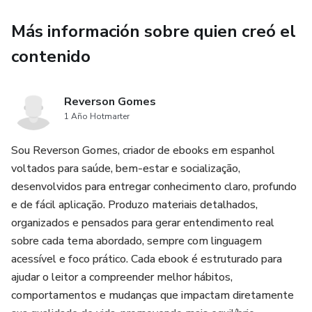
Este eBook fue creado para ayudar al lector a identificar
Más información sobre quien creó el
señales que normalmente ignora, comprender lo que
realmente está pasando en su cuerpo y dar el primer paso
contenido
hacia una rutina más ligera, equilibrada y funcional.
Reverson Gomes
Es un material directo, práctico y fácil de consumir, pensado
1 Año Hotmarter
para generar identificación inmediata, claridad y conciencia
sobre cómo hábitos simples pueden impactar
Sou Reverson Gomes, criador de ebooks em espanhol
profundamente la salud y el bienestar diario.
voltados para saúde, bem-estar e socialização,
desenvolvidos para entregar conhecimento claro, profundo
e de fácil aplicação. Produzo materiais detalhados,
organizados e pensados para gerar entendimento real
sobre cada tema abordado, sempre com linguagem
acessível e foco prático. Cada ebook é estruturado para
ajudar o leitor a compreender melhor hábitos,
comportamentos e mudanças que impactam diretamente