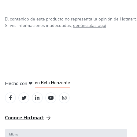
El contenido de este producto no representa la opinión de Hotmart.
Si ves informaciones inadecuadas,
denúncialas aquí
en Ciudad de México
en Bogotá
en Amsterdam
en Madrid
en Belo Horizonte
Hecho con
❤
Conoce Hotmart
Idioma