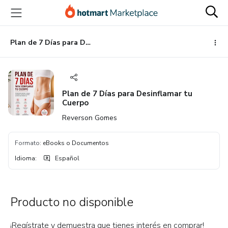
Ir
Ir
Ir
al
a
al
contenido
la
pie
principal
página
de
Plan de 7 Días para Desinflamar tu Cuerpo
de
página
pago
Plan de 7 Días para Desinflamar tu
Cuerpo
Reverson Gomes
Formato
:
eBooks o Documentos
Idioma
:
Español
Producto no disponible
¡Regístrate y demuestra que tienes interés en comprar!