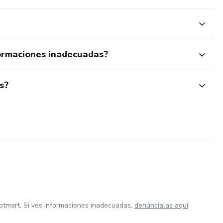
ormaciones inadecuadas?
s?
otmart. Si ves informaciones inadecuadas,
denúncialas aquí