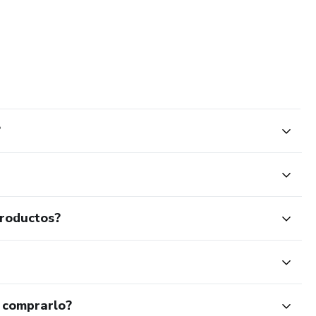
?
productos?
 comprarlo?