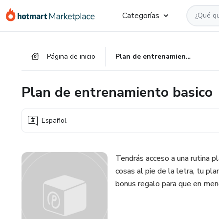
Ir
Ir
Ir
Categorías
al
a
al
contenido
la
pie
principal
página
de
Página de inicio
Plan de entrenamiento basico
de
página
pago
Plan de entrenamiento basico
Español
Tendrás acceso a una rutina pl
cosas al pie de la letra, tu pl
bonus regalo para que en me