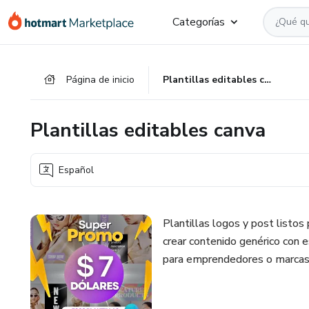
Ir
Ir
Ir
Categorías
al
a
al
contenido
la
pie
principal
página
de
Página de inicio
Plantillas editables canva
de
página
pago
Plantillas editables canva
Español
Plantillas logos y post listos
crear contenido genérico con e
para emprendedores o marcas