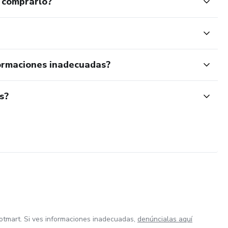
 comprarlo?
ormaciones inadecuadas?
s?
otmart. Si ves informaciones inadecuadas,
denúncialas aquí