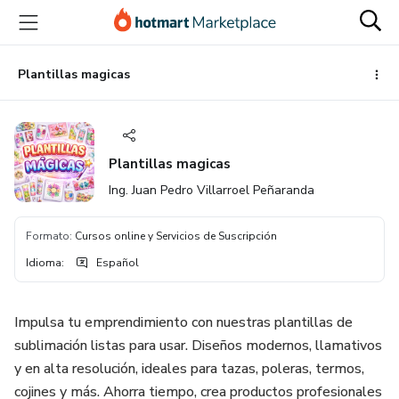
Ir
Ir
Ir
al
a
al
contenido
la
pie
principal
página
de
Plantillas magicas
de
página
pago
Plantillas magicas
Ing. Juan Pedro Villarroel Peñaranda
Formato
:
Cursos online y Servicios de Suscripción
Idioma
:
Español
Impulsa tu emprendimiento con nuestras plantillas de
sublimación listas para usar. Diseños modernos, llamativos
y en alta resolución, ideales para tazas, poleras, termos,
cojines y más. Ahorra tiempo, crea productos profesionales