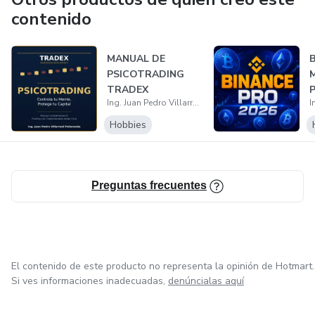
contenido
MANUAL DE
B
PSICOTRADING
M
TRADEX
P
Ing. Juan Pedro Villarroel Peñaranda
P
Hobbies
Preguntas frecuentes
El contenido de este producto no representa la opinión de Hotmart.
Si ves informaciones inadecuadas,
denúncialas aquí