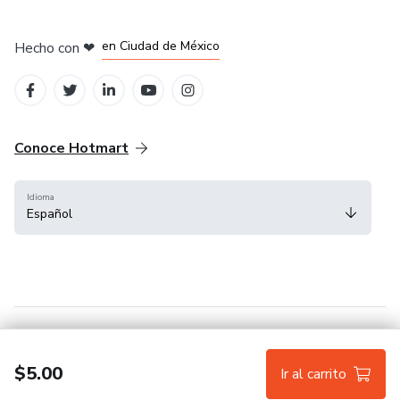
en Bogotá
en Amsterdam
en Madrid
en Ciudad de México
Hecho con
❤
en Belo Horizonte
Conoce Hotmart
Idioma
Español
FAQ
Términos
Privacidad
Cookies
$5.00
Ir al carrito
Hotmart — 2011-2026 © Todos los derechos reservados.