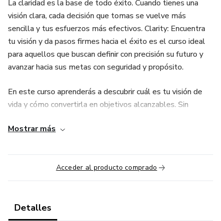
La claridad es la base de todo éxito. Cuando tienes una
visión clara, cada decisión que tomas se vuelve más
sencilla y tus esfuerzos más efectivos. Clarity: Encuentra
tu visión y da pasos firmes hacia el éxito es el curso ideal
para aquellos que buscan definir con precisión su futuro y
avanzar hacia sus metas con seguridad y propósito.
En este curso aprenderás a descubrir cuál es tu visión de
vida y cómo convertirla en objetivos alcanzables. Sin
claridad, la vida puede sentirse como un laberinto; con ella,
Mostrar más
todo se vuelve más directo. Clarity no solo te ayudará a
encontrar tu camino, sino que también te ofrecerá
herramientas para hacer de esa visión una realidad tangible.
Acceder al producto comprado
Es un curso para todos los que buscan una dirección clara y
un enfoque enfocado en sus sueños. Si alguna vez te has
sentido perdido o confundido acerca de tus metas, este
Detalles
curso te proporcionará la estructura para aclarar tus