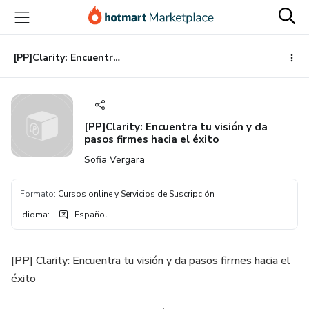
Ir
Ir
Ir
al
a
al
contenido
la
pie
principal
página
de
[PP]Clarity: Encuentra tu visión y da pasos firmes hacia el éxito
de
página
pago
[PP]Clarity: Encuentra tu visión y da
pasos firmes hacia el éxito
Sofia Vergara
Formato
:
Cursos online y Servicios de Suscripción
Idioma
:
Español
[PP] Clarity: Encuentra tu visión y da pasos firmes hacia el
éxito