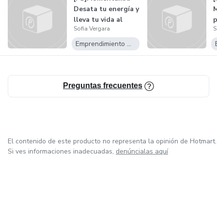
Desata tu energía y
M
lleva tu vida al
p
Sofia Vergara
S
siguient...
c
s
Emprendimiento Digital
Preguntas frecuentes
El contenido de este producto no representa la opinión de Hotmart.
Si ves informaciones inadecuadas,
denúncialas aquí