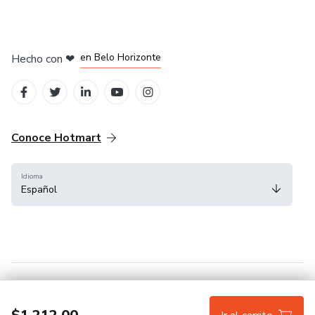
en Ciudad de México
en Bogotá
en Amsterdam
en Madrid
en Belo Horizonte
Hecho con
❤
Conoce Hotmart
Idioma
Español
FAQ
Términos
Privacidad
Cookies