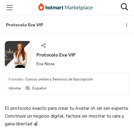
Ir
Ir
Ir
al
a
al
contenido
la
pie
principal
página
de
Protocolo Eva VIP
de
página
pago
Protocolo Eva VIP
Eva Nova
Formato
:
Cursos online y Servicios de Suscripción
Idioma
:
Español
El protocolo exacto para crear tu Avatar IA sin ser experta.
Construye un negocio digital, factura sin mostrar tu cara y
gana libertad 🍎