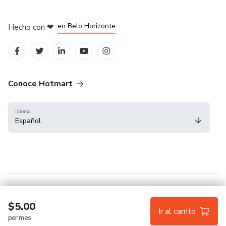
en Ciudad de México
en Bogotá
en Amsterdam
en Madrid
en Belo Horizonte
Hecho con
❤
Conoce Hotmart
Idioma
Español
FAQ
Términos
Privacidad
Cookies
$5.00
Ir al carrito
por mes
Hotmart — 2011-2026 © Todos los derechos reservados.