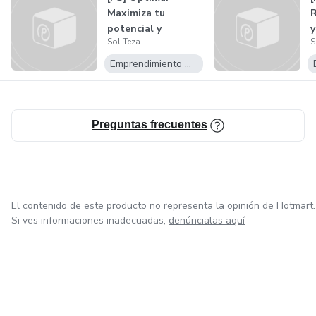
Maximiza tu
R
potencial y
y
Sol Teza
S
conquista tus
l
sueños
Emprendimiento Digital
Preguntas frecuentes
El contenido de este producto no representa la opinión de Hotmart.
Si ves informaciones inadecuadas,
denúncialas aquí