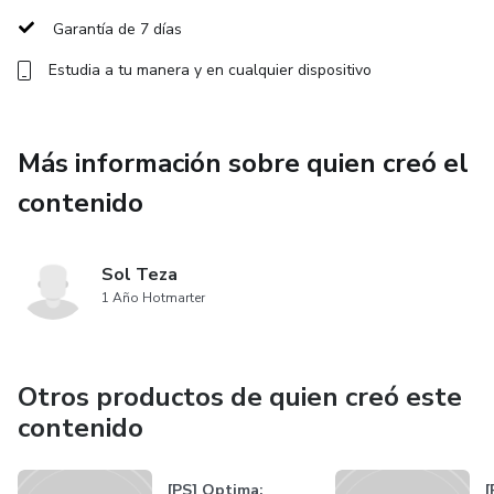
enseñará a aprovechar tu energía al máximo, aplicando
Garantía de 7 días
estrategias que te permitan avanzar de manera eficiente y
Estudia a tu manera y en cualquier dispositivo
productiva.
La clave del éxito radica en seguir avanzando, incluso
Más información sobre quien creó el
cuando enfrentas obstáculos. MomentumX no solo te
ayudará a generar esa energía constante, sino también a
contenido
mantenerla a lo largo del tiempo, asegurando que tu
progreso nunca se detenga. Desata todo tu poder interno y
Sol Teza
lleva tu vida al siguiente nivel.
1 Año Hotmarter
Otros productos de quien creó este
contenido
[PS] Optima:
[