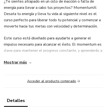
¿Te sientes atrapado en un ciclo de inacción o falta de
energía para llevar a cabo tus proyectos? MomentumX:
Desata tu energía y lleva tu vida al siguiente nivel es el
curso perfecto para liberar todo tu potencial y comenzar a
moverte hacia tus metas con velocidad y determinación.
Este curso está diseñado para ayudarte a generar el
impulso necesario para alcanzar el éxito. El momentum es
clave para mantener el progreso constante, y aprenderás a
crear hábitos que generen energía positiva y a evitar las
Mostrar más
distracciones que te frenan. Cuando desarrollas una
mentalidad de momentum, cada día se convierte en una
oportunidad para avanzar hacia tus sueños con más fuerza.
Acceder al producto comprado
MomentumX es para todos aquellos que se sienten
estancados o sin dirección, pero también es perfecto para
quienes buscan mantener el impulso una vez que han
Detalles
comenzado a trabajar por sus metas. Este curso te