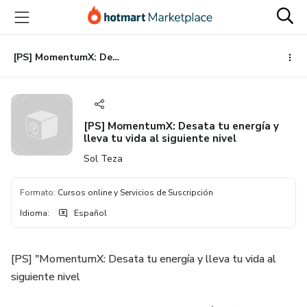
Ir
Ir
Ir
al
a
al
contenido
la
pie
principal
página
de
[PS] MomentumX: Desata tu energía y lleva tu vida al siguiente nivel
de
página
pago
[PS] MomentumX: Desata tu energía y
lleva tu vida al siguiente nivel
Sol Teza
Formato
:
Cursos online y Servicios de Suscripción
Idioma
:
Español
[PS] "MomentumX: Desata tu energía y lleva tu vida al
siguiente nivel