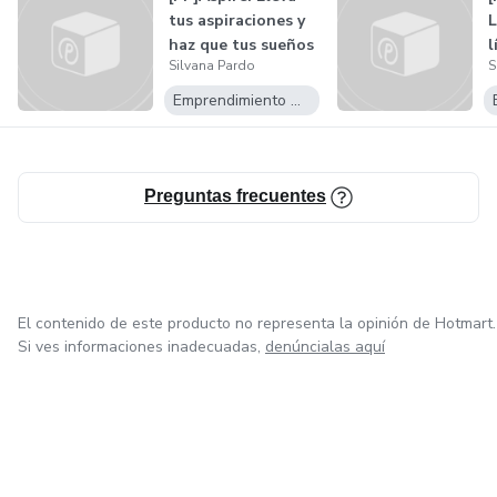
tus aspiraciones y
L
haz que tus sueños
l
Silvana Pardo
S
se c...
m
Emprendimiento Digital
Preguntas frecuentes
El contenido de este producto no representa la opinión de Hotmart.
Si ves informaciones inadecuadas,
denúncialas aquí