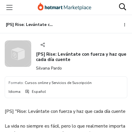
Ir
Ir
Ir
al
a
al
contenido
la
pie
principal
página
de
[PS] Rise: Levántate con fuerza y haz que cada día cuente
de
página
pago
[PS] Rise: Levántate con fuerza y haz que
cada día cuente
Silvana Pardo
Formato
:
Cursos online y Servicios de Suscripción
Idioma
:
Español
[PS] "Rise: Levántate con fuerza y haz que cada día cuente
La vida no siempre es fácil, pero lo que realmente importa