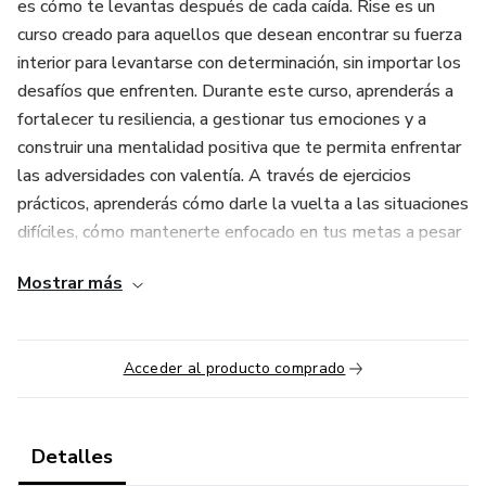
es cómo te levantas después de cada caída. Rise es un
curso creado para aquellos que desean encontrar su fuerza
interior para levantarse con determinación, sin importar los
desafíos que enfrenten. Durante este curso, aprenderás a
fortalecer tu resiliencia, a gestionar tus emociones y a
construir una mentalidad positiva que te permita enfrentar
las adversidades con valentía. A través de ejercicios
prácticos, aprenderás cómo darle la vuelta a las situaciones
difíciles, cómo mantenerte enfocado en tus metas a pesar
de las dificultades y cómo aprovechar cada día para avanzar
Mostrar más
hacia tu visión de éxito. Rise está diseñado para aquellos
que no quieren rendirse ante las dificultades, sino que
buscan la forma de levantarse más fuertes y sabios con
Acceder al producto comprado
cada obstáculo que enfrentan. Si estás listo para dejar
atrás los momentos bajos y comenzar a ver cada día como
una nueva oportunidad para crecer, este curso te brindará la
Detalles
inspiración y las herramientas necesarias para hacerlo.