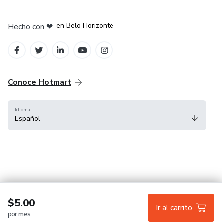
en Ciudad de México
en Bogotá
en Amsterdam
en Madrid
en Belo Horizonte
Hecho con
❤
Conoce Hotmart
Idioma
Español
FAQ
Términos
Privacidad
Cookies
$5.00
Ir al carrito
por mes
Hotmart — 2011-2026 © Todos los derechos reservados.