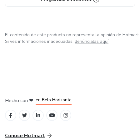
Estudantes que procuram reforço escolar ou preparação
para exames.
Profissionais que desejam desenvolver novas
El contenido de este producto no representa la opinión de Hotmart.
competências.
Si ves informaciones inadecuadas,
denúncialas aquí
Empresas que querem capacitar as suas equipas com
formações à medida.
Temos como apoio a plataforma ( Commercialprotec )
en Ciudad de México
en Bogotá
en Amsterdam
en Madrid
en Belo Horizonte
Hecho con
❤
Conoce Hotmart