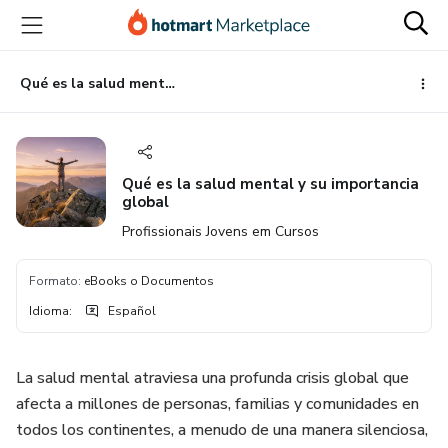
Ir
Ir
Ir
al
a
al
contenido
la
pie
principal
página
de
Qué es la salud mental y su importancia global
de
página
pago
Qué es la salud mental y su importancia
global
Profissionais Jovens em Cursos
Formato
:
eBooks o Documentos
Idioma
:
Español
La salud mental atraviesa una profunda crisis global que
afecta a millones de personas, familias y comunidades en
todos los continentes, a menudo de una manera silenciosa,