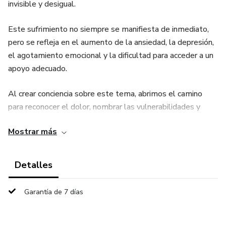
invisible y desigual.
Este sufrimiento no siempre se manifiesta de inmediato,
pero se refleja en el aumento de la ansiedad, la depresión,
el agotamiento emocional y la dificultad para acceder a un
apoyo adecuado.
Al crear conciencia sobre este tema, abrimos el camino
para reconocer el dolor, nombrar las vulnerabilidades y
transformar la empatía en acciones concretas y duraderas.
Mostrar más
También es esencial enfrentar el estigma y derribar las
barreras estructurales que aún impiden que tantas
Detalles
personas busquen atención, apoyo y tratamiento.
Garantía de 7 días
El objetivo es construir un mundo en el que la atención a la
salud mental sea universal, accesible y digna, como una
parte esencial del bienestar humano.