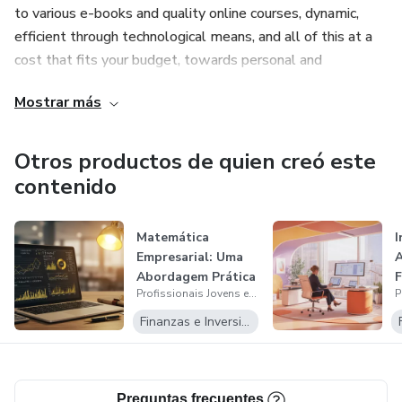
to various e-books and quality online courses, dynamic,
efficient through technological means, and all of this at a
cost that fits your budget, towards personal and
professional progress.
Mostrar más
La plataforma (Jóvenes Profesionales en Cursos) - Su
objetivo principal es ser una plataforma completa que
Otros productos de quien creó este
facilite el acceso a diversos libros electrónicos y cursos en
contenido
línea de calidad, dinámica, eficiente a través de medios
tecnológicos, y todo esto a un costo que se ajuste a su
Matemática
I
presupuesto, hacia el progreso personal y profesional.
Empresarial: Uma
A
Abordagem Prática
Confira nosso site - (
Profissionais Jovens em Cursos
F
https://sites.google.com/view/pjccursosonline/in%C3%ADcio
Finanzas e Inversiones
authuser=0 )
Para quem é PJC?
Preguntas frecuentes