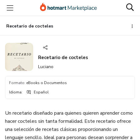
Ir
Ir
Ir
al
a
al
contenido
la
pie
principal
página
de
Recetario de cocteles
de
página
pago
Recetario de cocteles
Luciano
Formato
:
eBooks o Documentos
Idioma
:
Español
Un recetario diseñado para quienes quieren aprender como
hacer cocteles sin tanta formalidad. Este recetario ofrece
una selección de recetas clásicas proporcionando un
lenguaje sencillo. Ideal para personas desean sorprender a