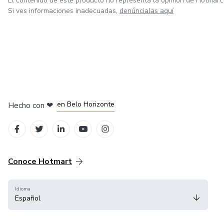
El contenido de este producto no representa la opinión de Hotmart.
Si ves informaciones inadecuadas,
denúncialas aquí
en Ciudad de México
en Bogotá
en Amsterdam
en Madrid
en Belo Horizonte
Hecho con
❤
Conoce Hotmart
Idioma
Español