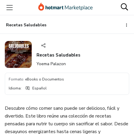
Ir
Ir
Ir
al
a
al
contenido
la
pie
principal
página
de
Recetas Saludables
de
página
pago
Recetas Saludables
Yoema Palazon
Formato
:
eBooks o Documentos
Idioma
:
Español
Descubre cómo comer sano puede ser delicioso, fácil y
divertido. Este libro reúne una colección de recetas
pensadas para nutrir tu cuerpo sin sacrificar el sabor. Desde
desayunos energizantes hasta cenas ligeras y