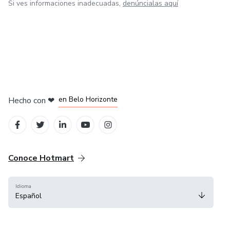
Si ves informaciones inadecuadas,
denúncialas aquí
en Ciudad de México
en Bogotá
en Amsterdam
en Madrid
en Belo Horizonte
Hecho con
❤
Conoce Hotmart
Idioma
Español