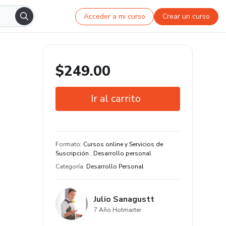
Acceder a mi curso
Crear un curso
$249.00
Ir al carrito
Garantía de 7 días
58 clase de contenido original
Formato
:
Cursos online y Servicios de
Suscripción . Desarrollo personal
Categoría
:
Desarrollo Personal
Julio Sanagustt
7 Año Hotmarter