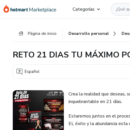
Ir
Ir
Ir
Categorías
al
a
al
contenido
la
pie
principal
página
de
Página de inicio
Desarrollo personal
Des
de
página
pago
RETO 21 DIAS TU MÁXIMO P
Español
Crea la realidad que deseas, s
inquebrantable en 21 días.
Estaremos juntos en el proces
EL éxito y la abundancia esta d