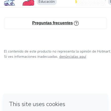
Educación
Preguntas frecuentes
El contenido de este producto no representa la opinión de Hotmart.
Si ves informaciones inadecuadas,
denúncialas aquí
en Bogotá
en Amsterdam
en Madrid
en Ciudad de México
Hecho con
❤
en Belo Horizonte