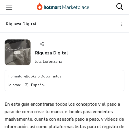
Ir
Ir
Ir
al
a
al
contenido
la
pie
principal
página
de
Riqueza Digital
de
página
pago
Riqueza Digital
Juls Lorenzana
Formato
:
eBooks o Documentos
Idioma
:
Español
En esta guía encontraras todos los conceptos y el paso a
paso de como crear tu marca, e-books para venderlos
masivamente, cuenta con asesoría paso a paso, y videos de
información, así como plataformas listas para el registro de