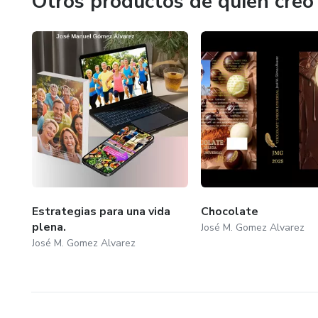
Otros productos de quien creó
Estrategias para una vida
Chocolate
plena.
José M. Gomez Alvarez
José M. Gomez Alvarez