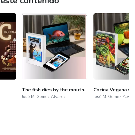
 este contenido
The fish dies by the mouth.
Cocina Vegana Cre
José M. Gomez Alvarez
José M. Gomez Alvar