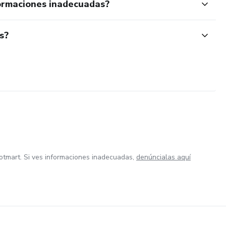
ormaciones inadecuadas?
s?
otmart. Si ves informaciones inadecuadas,
denúncialas aquí