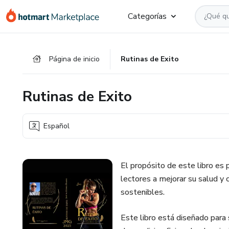
Ir
Ir
Ir
Categorías
al
a
al
contenido
la
pie
principal
página
de
Página de inicio
Rutinas de Exito
de
página
pago
Rutinas de Exito
Español
El propósito de este libro es 
lectores a mejorar su salud y c
sostenibles.
Este libro está diseñado para 