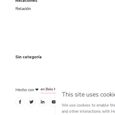
Relaciones
Relación
Sin categoría
en Ciudad de México
en Bogotá
en Amsterdam
en Madrid
en Belo Horizonte
Hecho con
❤
Conoce Hotmart