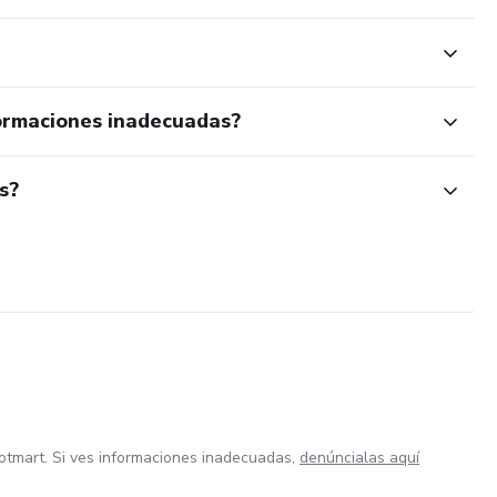
ormaciones inadecuadas?
s?
otmart. Si ves informaciones inadecuadas,
denúncialas aquí