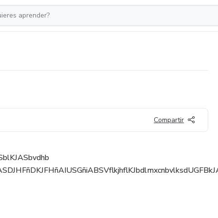
Compartir
SblKJASbvdhb
SDJHFñDKJFHñAIUSGñiABSVflkjhflKJbdlmxcnbvlksdUGFBkJAS