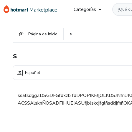
Ir
Ir
Ir
Categorías
al
a
al
contenido
la
pie
principal
página
de
Página de inicio
s
de
página
pago
s
Español
ssafsdggZDSGDFGfdxzb fdDPOPIKFJ[OLKDSJNfñlJK
ACSSAlsknÑOSADFIHUEIASUfjblskdjfglñsdkijfhñOKA