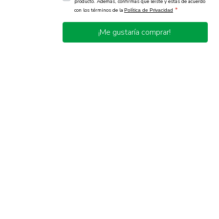
producto. Además, confirmas que leíste y estás de acuerdo
*
con los términos de la
Política de Privacidad
¡Me gustaría comprar!