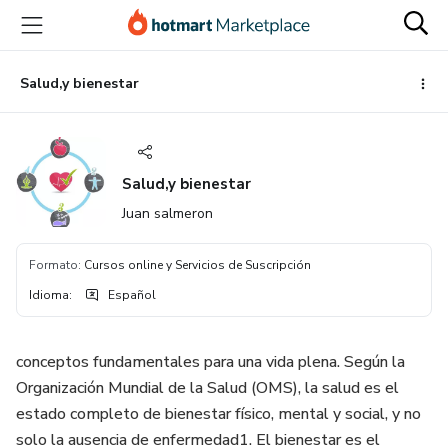
Ir
Ir
Ir
al
a
al
contenido
la
pie
principal
página
de
Salud,y bienestar
de
página
pago
Salud,y bienestar
Juan salmeron
Formato
:
Cursos online y Servicios de Suscripción
Idioma
:
Español
conceptos fundamentales para una vida plena. Según la
Organización Mundial de la Salud (OMS), la salud es el
estado completo de bienestar físico, mental y social, y no
solo la ausencia de enfermedad1. El bienestar es el