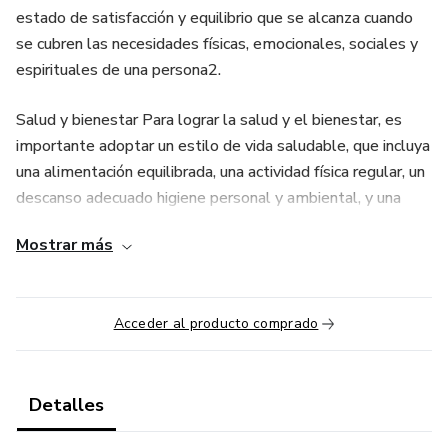
estado de satisfacción y equilibrio que se alcanza cuando
se cubren las necesidades físicas, emocionales, sociales y
espirituales de una persona2.
Salud y bienestar Para lograr la salud y el bienestar, es
importante adoptar un estilo de vida saludable, que incluya
una alimentación equilibrada, una actividad física regular, un
descanso adecuado higiene personal y ambiental, y una
prevención de enfermedades y riesgos3. También es
Mostrar más
fundamental cuidar la salud mental, que implica el
desarrollo de las capacidades cognitivas, emocionales y
sociales, y el afrontamiento de los desafíos y problemas
Acceder al producto comprado
de la vida. Asimismo, es esencial cuidar las relaciones
sociales, que nos permiten sentirnos acompañados,
apoyados y valorados por otras personas etc,,
Detalles