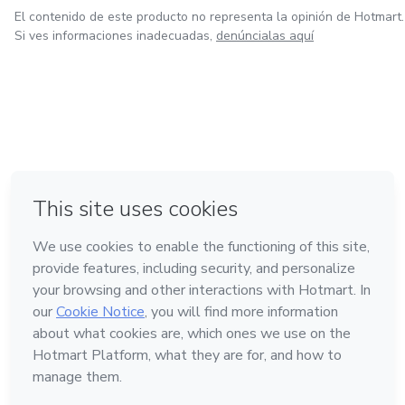
El contenido de este producto no representa la opinión de Hotmart.
Si ves informaciones inadecuadas,
denúncialas aquí
en Ciudad de México
en Bogotá
en Amsterdam
en Madrid
en Belo Horizonte
Hecho con
❤
Conoce Hotmart
Idioma
Español