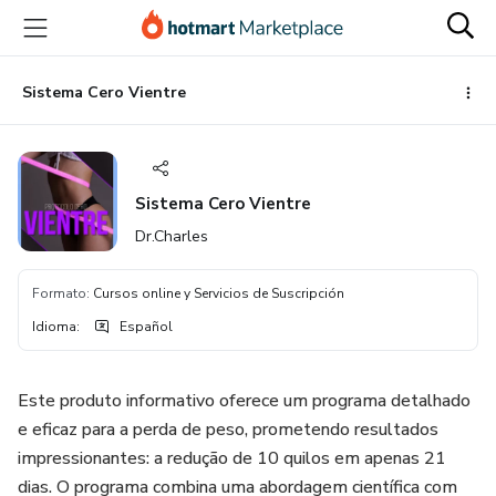
Ir
Ir
Ir
al
a
al
contenido
la
pie
principal
página
de
Sistema Cero Vientre
de
página
pago
Sistema Cero Vientre
Dr.Charles
Formato
:
Cursos online y Servicios de Suscripción
Idioma
:
Español
Este produto informativo oferece um programa detalhado
e eficaz para a perda de peso, prometendo resultados
impressionantes: a redução de 10 quilos em apenas 21
dias. O programa combina uma abordagem científica com