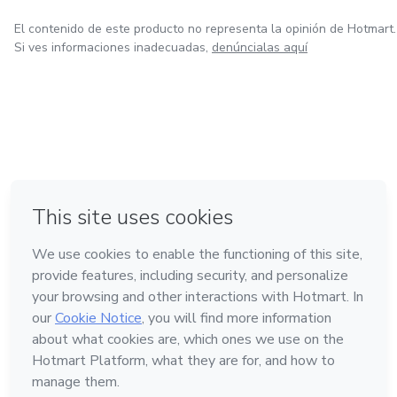
El contenido de este producto no representa la opinión de Hotmart.
Si ves informaciones inadecuadas,
denúncialas aquí
en Bogotá
en Amsterdam
en Madrid
en Ciudad de México
Hecho con
❤
en Belo Horizonte
Conoce Hotmart
Idioma
Español