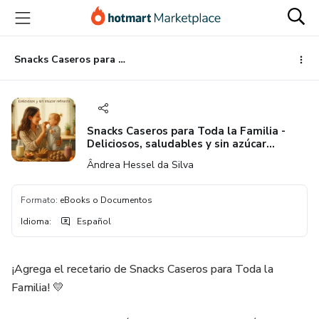
Ir
Ir
Ir
al
a
al
contenido
la
pie
principal
página
de
Snacks Caseros para Toda la Familia - Deliciosos, saludables y sin azúcar refinada
de
página
pago
Snacks Caseros para Toda la Familia -
Deliciosos, saludables y sin azúcar
refinada
Ândrea Hessel da Silva
Formato
:
eBooks o Documentos
Idioma
:
Español
¡Agrega el recetario de Snacks Caseros para Toda la
Familia! 💛