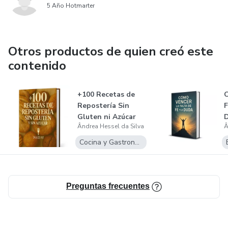
5 Año Hotmarter
Otros productos de quien creó este
contenido
+100 Recetas de
C
Repostería Sin
F
Gluten ni Azúcar
Ândrea Hessel da Silva
Â
Cocina y Gastronomía
Preguntas frecuentes