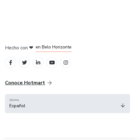
en Ciudad de México
en Bogotá
en Amsterdam
en Madrid
en Belo Horizonte
Hecho con
❤
Conoce Hotmart
Idioma
Español