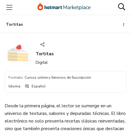
Ir
Ir
Ir
al
a
al
contenido
la
pie
principal
página
de
Tortitas
de
página
pago
Tortitas
Digital
Formato
:
Cursos online y Servicios de Suscripción
Idioma
:
Español
Desde la primera página, el lector se sumerge en un
universo de texturas, sabores y depuradas técnicas. El libro
electrónico no solo presenta recetas clásicas reinventadas,
sino que también presenta creaciones únicas que destacan