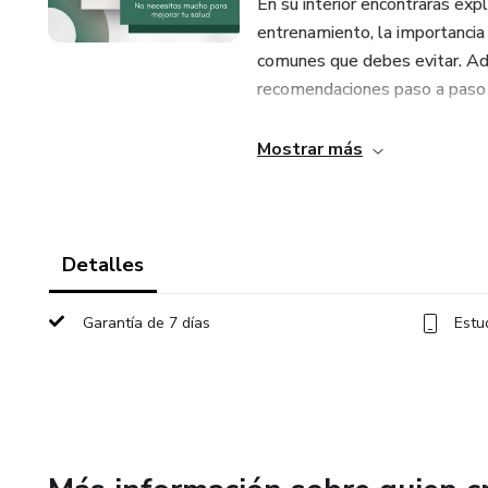
En su interior encontrarás ex
entrenamiento, la importancia 
comunes que debes evitar. Ade
recomendaciones paso a paso p
Este ebook no solo enseña a eje
Mostrar más
confianza en ti mismo. Cada c
evitando lesiones y obteniend
Ideal para:
Detalles
Personas que quieren ponerse 
Garantía de 7 días
Estu
Quienes buscan una guía clara y
Usuarios que prefieren entrena
Una herramienta completa para