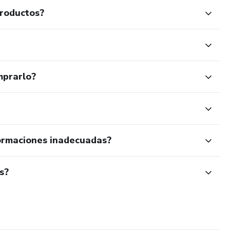
productos?
mprarlo?
ormaciones inadecuadas?
s?