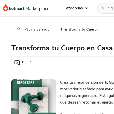
Ir
Ir
Ir
Categorías
al
a
al
contenido
la
pie
principal
página
de
Página de inicio
Transforma tu Cuerpo en Casa
de
página
pago
Transforma tu Cuerpo en Casa
Español
Crea tu mejor versión de ti: 
motivador diseñado para ayudar
máquinas ni gimnasio. Esta gu
que desean retomar el ejercicio