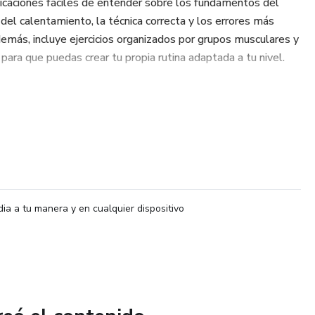
plicaciones fáciles de entender sobre los fundamentos del
del calentamiento, la técnica correcta y los errores más
más, incluye ejercicios organizados por grupos musculares y
ara que puedas crear tu propia rutina adaptada a tu nivel.
rcitarte, sino también a desarrollar disciplina, constancia y
apítulo está estructurado para que avances progresivamente,
o resultados reales desde casa.
en forma sin gastar dinero en equipos.
dia a tu manera y en cualquier dispositivo
 práctica.
r a su ritmo.
 transformar tu cuerpo, tu energía y tu bienestar desde la