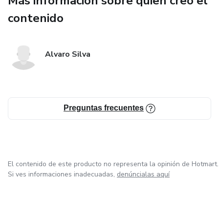
Más información sobre quien creó el
contenido
Hoy.
📲 Disponible en formato digital — pedí tu copia antes de
Alvaro Silva
que suba el precio.
👉 Es el paso que tu “yo del futuro” te va a agradecer.
Preguntas frecuentes
El contenido de este producto no representa la opinión de Hotmart.
Si ves informaciones inadecuadas,
denúncialas aquí