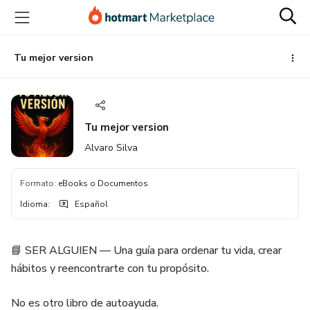
Ir
Ir
Ir
al
a
al
contenido
la
pie
principal
página
de
Tu mejor version
de
página
pago
Tu mejor version
Alvaro Silva
Formato
:
eBooks o Documentos
Idioma
:
Español
📘 SER ALGUIEN — Una guía para ordenar tu vida, crear
hábitos y reencontrarte con tu propósito.
No es otro libro de autoayuda.