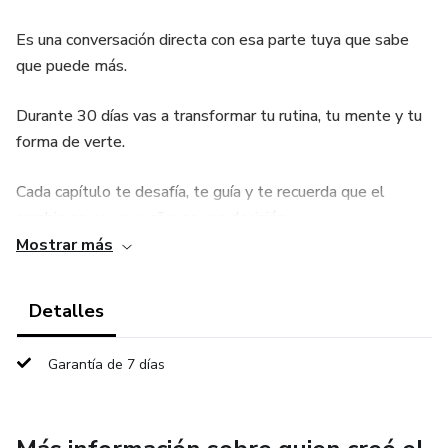
Es una conversación directa con esa parte tuya que sabe
que puede más.
Durante 30 días vas a transformar tu rutina, tu mente y tu
forma de verte.
Cada capítulo te desafía, te guía y te recuerda que el
cambio no es un sueño: es una decisión.
Mostrar más
💭 “Quizás el verdadero objetivo no era ser alguien, sino
entender que ya lo eras.”
Detalles
Este libro te lleva justo hasta ese punto.
Garantía de 7 días
🔥 Si estás cansado de posponer tu vida, empezá hoy.
No mañana. No cuando tengas tiempo.