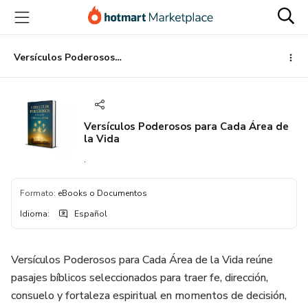
Ir
Ir
Ir
al
a
al
contenido
la
pie
principal
página
de
Versículos Poderosos para Cada Área de la Vida
de
página
pago
Versículos Poderosos para Cada Área de
la Vida
.
Formato
:
eBooks o Documentos
Idioma
:
Español
Versículos Poderosos para Cada Área de la Vida reúne
pasajes bíblicos seleccionados para traer fe, dirección,
consuelo y fortaleza espiritual en momentos de decisión,