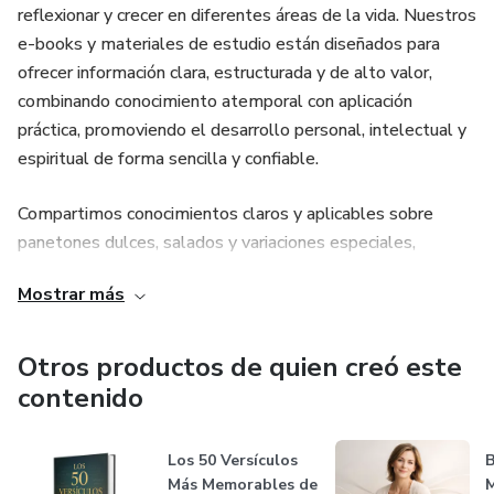
reflexionar y crecer en diferentes áreas de la vida. Nuestros
e-books y materiales de estudio están diseñados para
ofrecer información clara, estructurada y de alto valor,
combinando conocimiento atemporal con aplicación
práctica, promoviendo el desarrollo personal, intelectual y
espiritual de forma sencilla y confiable.
Compartimos conocimientos claros y aplicables sobre
panetones dulces, salados y variaciones especiales,
además de orientación para quienes quieren emprender
Mostrar más
desde casa, aprovechar temporadas de alta demanda y
evitar errores comunes que hacen perder tiempo y dinero.
Todo el contenido está pensado para que avances paso a
Otros productos de quien creó este
paso, con enfoque en la práctica y en resultados reales.
contenido
Nuestro objetivo no es solo enseñar recetas, sino ayudarte
Los 50 Versículos
B
a desarrollar habilidades, confianza y visión de negocio.
Más Memorables de