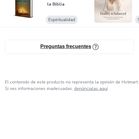
Aquí encontrarás un método estructurado, materiales de
la Biblia
.
apoyo y una forma simple de aprender a tu ritmo. Si buscas
.
aprender, aplicar y crecer con un producto que siempre
Espiritualidad
tiene demanda, este perfil es para ti.
Preguntas frecuentes
El contenido de este producto no representa la opinión de Hotmart.
Si ves informaciones inadecuadas,
denúncialas aquí
en Ciudad de México
en Bogotá
en Amsterdam
en Madrid