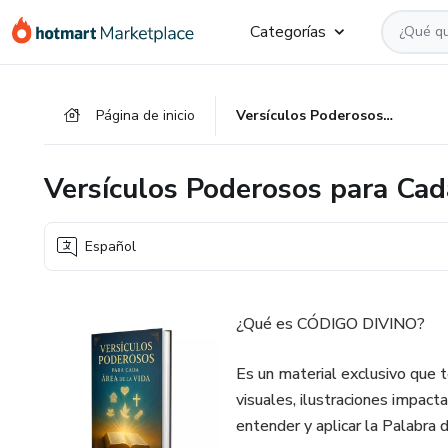
Ir
Ir
Ir
Categorías
al
a
al
contenido
la
pie
principal
página
de
Página de inicio
Versículos Poderosos para Cada Área de la Vida
de
página
pago
Versículos Poderosos para Cad
Español
¿Qué es CÓDIGO DIVINO?
Es un material exclusivo que t
visuales, ilustraciones impact
entender y aplicar la Palabra