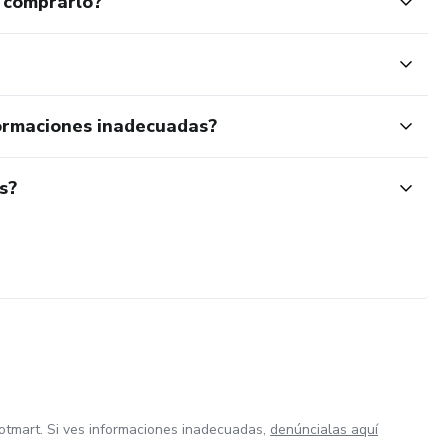
 comprarlo?
ormaciones inadecuadas?
s?
otmart. Si ves informaciones inadecuadas,
denúncialas aquí