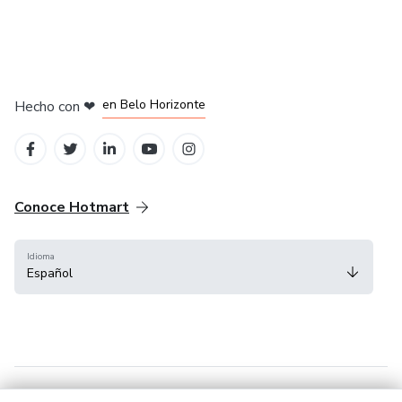
en Ciudad de México
en Bogotá
en Amsterdam
en Madrid
en Belo Horizonte
Hecho con
❤
Conoce Hotmart
Idioma
Español