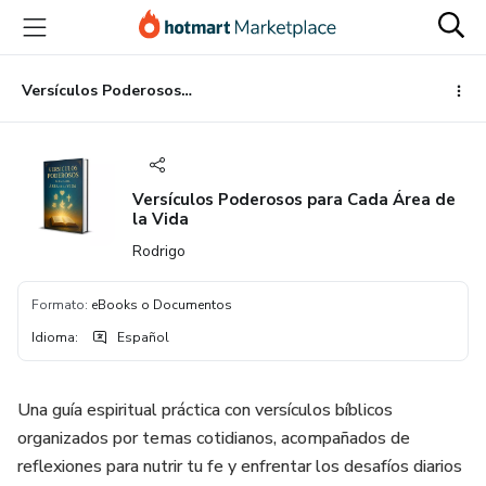
Ir
Ir
Ir
al
a
al
contenido
la
pie
principal
página
de
Versículos Poderosos para Cada Área de la Vida
de
página
pago
Versículos Poderosos para Cada Área de
la Vida
Rodrigo
Formato
:
eBooks o Documentos
Idioma
:
Español
Una guía espiritual práctica con versículos bíblicos
organizados por temas cotidianos, acompañados de
reflexiones para nutrir tu fe y enfrentar los desafíos diarios