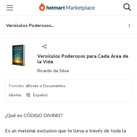
Ir
Ir
Ir
al
a
al
contenido
la
pie
principal
página
de
Versículos Poderosos para Cada Área de la Vida
de
página
pago
Versículos Poderosos para Cada Área de
la Vida
Ricardo da Silva
Formato
:
eBooks o Documentos
Idioma
:
Español
¿Qué es CÓDIGO DIVINO?
Es un material exclusivo que te lleva a través de toda la