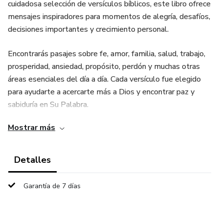
cuidadosa selección de versículos bíblicos, este libro ofrece
mensajes inspiradores para momentos de alegría, desafíos,
decisiones importantes y crecimiento personal.
Encontrarás pasajes sobre fe, amor, familia, salud, trabajo,
prosperidad, ansiedad, propósito, perdón y muchas otras
áreas esenciales del día a día. Cada versículo fue elegido
para ayudarte a acercarte más a Dios y encontrar paz y
sabiduría en Su Palabra.
Mostrar más
Perfecto para la lectura diaria, la meditación personal o
para compartir con quienes necesitan una palabra de
aliento. Este e-book será una fuente constante de
Detalles
inspiración y renovación espiritual.
Garantía de 7 días
Permite que la Palabra de Dios ilumine cada área de tu
vida y transforme tu caminar con fe y esperanza.