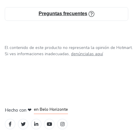
Preguntas frecuentes
El contenido de este producto no representa la opinión de Hotmart.
Si ves informaciones inadecuadas,
denúncialas aquí
en Ciudad de México
en Bogotá
en Amsterdam
en Madrid
en Belo Horizonte
Hecho con
❤