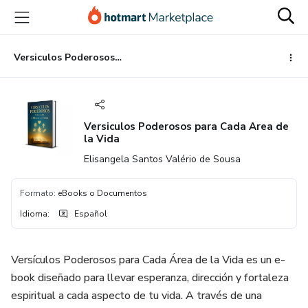
Ir
Ir
Ir
al
a
al
contenido
la
pie
principal
página
de
Versiculos Poderosos para Cada Area de la Vida
de
página
pago
Versiculos Poderosos para Cada Area de
la Vida
Elisangela Santos Valério de Sousa
Formato
:
eBooks o Documentos
Idioma
:
Español
Versículos Poderosos para Cada Área de la Vida es un e-
book diseñado para llevar esperanza, dirección y fortaleza
espiritual a cada aspecto de tu vida. A través de una