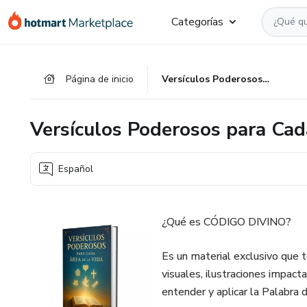
Ir
Ir
Ir
Categorías
al
a
al
contenido
la
pie
principal
página
de
Página de inicio
Versículos Poderosos para Cada Área de la Vida
de
página
pago
Versículos Poderosos para Cad
Español
¿Qué es CÓDIGO DIVINO?
Es un material exclusivo que t
visuales, ilustraciones impact
entender y aplicar la Palabra