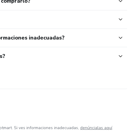
 comprarlo?
ormaciones inadecuadas?
s?
otmart. Si ves informaciones inadecuadas,
denúncialas aquí