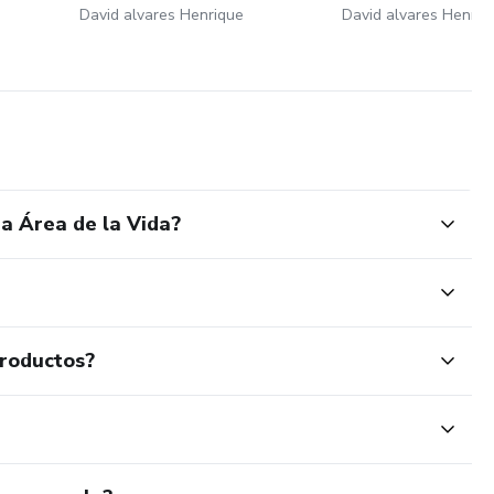
David alvares Henrique
David alvares Henriq
a Área de la Vida?
productos?