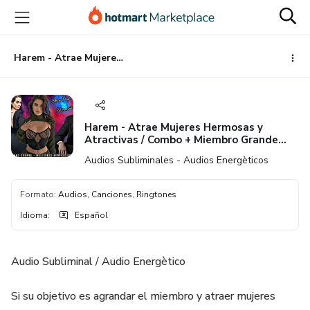
Ir
Ir
Ir
al
a
al
contenido
la
pie
principal
página
de
Harem - Atrae Mujeres Hermosas y Atractivas / Combo + Miembro Grande Mùltiples Beneficios + Androstenol - Potente Audio Subliminal
de
página
pago
Harem - Atrae Mujeres Hermosas y
Atractivas / Combo + Miembro Grande
Mùltiples Beneficios + Androstenol -
Audios Subliminales - Audios Energèticos
Potente Audio Subliminal
Formato
:
Audios, Canciones, Ringtones
Idioma
:
Español
Audio Subliminal / Audio Energètico
Si su objetivo es agrandar el miembro y atraer mujeres