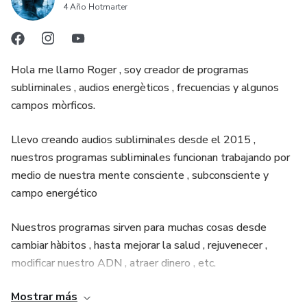
4 Año Hotmarter
● Atraer de forma poderosa a miles de mujeres que
quieran hacerte el amor
Hola me llamo Roger , soy creador de programas
● Las mujeres lo veràn como el hombre màs irresistible
subliminales , audios energèticos , frecuencias y algunos
del planeta
campos mòrficos.
● Las mujeres lo veràn como el hombre màs sexy del
Llevo creando audios subliminales desde el 2015 ,
mundo
nuestros programas subliminales funcionan trabajando por
medio de nuestra mente consciente , subconsciente y
● Todas las mujeres sentiràn ganas de tocarte
campo energético
● Todas las mujeres querràn acercarse siempre a ti
Nuestros programas sirven para muchas cosas desde
cambiar hàbitos , hasta mejorar la salud , rejuvenecer ,
● Obtendrà fàcilmente s3x0 con mujeres
modificar nuestro ADN , atraer dinero , etc.
● Fàcilmente obtendrà relaciones s3xu4les con muchas
Mostrar más
Nuestros programas no son solo afirmaciones si no