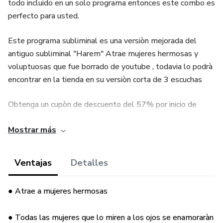
todo incluido en un solo programa entonces este combo es
perfecto para usted.
Este programa subliminal es una versiòn mejorada del
antiguo subliminal "Harem" Atrae mujeres hermosas y
voluptuosas que fue borrado de youtube , todavia lo podrà
encontrar en la tienda en su versiòn corta de 3 escuchas
Obtenga un cupòn de descuento del 57% por inicio de
año...
Mostrar más
Este descuento tambièn se agregò para que pueda ser
màs accesible para todos
Ventajas
Detalles
Cupòn: HAREMFNS
● Atrae a mujeres hermosas
Sin embargo esta vez el descuento va ir cambiando
● Todas las mujeres que lo miren a los ojos se enamoraràn
mientras pasen los meses...