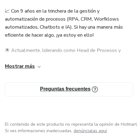
Sesión 3: Mejora de Procesos con IA
📈 Con 9 años en la trinchera de la gestión y
automatización de procesos (RPA, CRM, Worfklows
La IA se usa para generar ideas de cuestionarios, checklists
automatizados, Chatbots e IA). Si hay una manera más
de auditoría y propuestas de mejora.
eficiente de hacer algo, ¡ya estoy en ello!
🌟 Actualmente, liderando como Head de Procesos y
Eficiencia en Carrillo Royalty, una empresa que está
Mostrar más
revolucionando los servicios financieros. Antes, también
trabajé en Ligo, BBVA y el Ministerio de Educación.
Preguntas frecuentes
💪 Mi forma de trabajo: Automatizar, Integrar, Alinear y, por
supuesto, Agilizar.
El contenido de este producto no representa la opinión de Hotmart.
Si ves informaciones inadecuadas,
denúncialas aquí