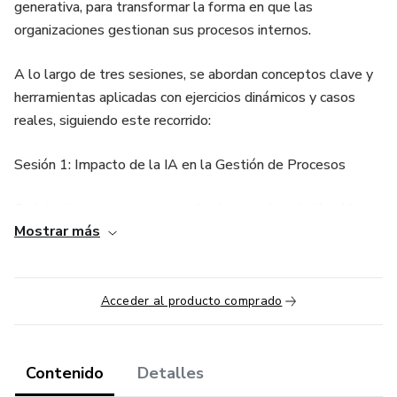
generativa, para transformar la forma en que las
organizaciones gestionan sus procesos internos.
A lo largo de tres sesiones, se abordan conceptos clave y
herramientas aplicadas con ejercicios dinámicos y casos
reales, siguiendo este recorrido:
Sesión 1: Impacto de la IA en la Gestión de Procesos
Se introducen los conceptos fundamentales de IA e IA
Mostrar más
generativa.
Se explican sus características: necesidad de instrucciones
claras, supervisión constante y mejora iterativa.
Acceder al producto comprado
Se revisan herramientas populares (ChatGPT, Claude,
Gemini, etc.) con sus ventajas y limitaciones.
Contenido
Detalles