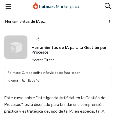
Ir
Ir
Ir
al
a
al
contenido
la
pie
principal
página
de
Herramientas de IA para la Gestión por Procesos
de
página
pago
Herramientas de IA para la Gestión por
Procesos
Hector Tirado
Formato
:
Cursos online y Servicios de Suscripción
Idioma
:
Español
Este curso sobre "Inteligencia Artificial en la Gestión de
Procesos", está diseñado para brindar una comprensión
práctica y estratégica del uso de la IA, en especial la IA