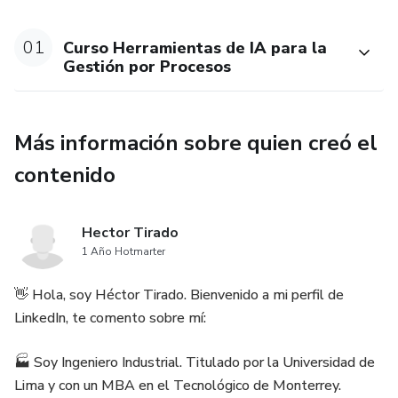
Incluye principios de prompting para obtener mejores
resultados de los modelos.
01
Curso Herramientas de IA para la
Gestión por Procesos
Sesión 2: Relevo de Procesos con IA
Se enseñan técnicas para documentar y relevar procesos
Más información sobre quien creó el
organizacionales con ayuda de IA.
contenido
Uso de herramientas como NotebookLM, ChatGPT y
Google Speech-to-Text.
Hector Tirado
1 Año Hotmarter
Dinámicas prácticas con un proceso ficticio para crear fichas
de proceso, flujogramas, indicadores e identificación de
👋 Hola, soy Héctor Tirado. Bienvenido a mi perfil de
riesgos.
LinkedIn, te comento sobre mí:
Se promueve el desarrollo de GPTs personalizados para
🏭 Soy Ingeniero Industrial. Titulado por la Universidad de
automatizar tareas repetitivas.
Lima y con un MBA en el Tecnológico de Monterrey.