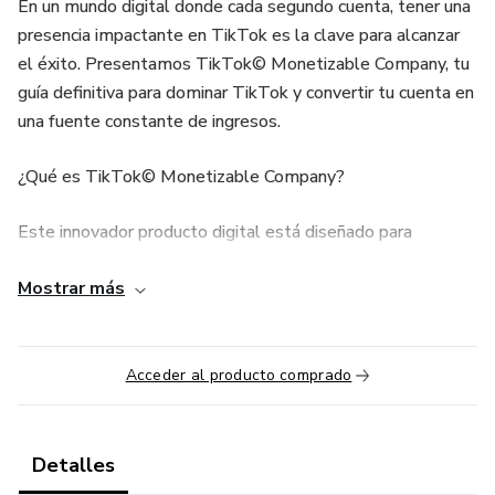
En un mundo digital donde cada segundo cuenta, tener una
presencia impactante en TikTok es la clave para alcanzar
el éxito. Presentamos TikTok© Monetizable Company, tu
guía definitiva para dominar TikTok y convertir tu cuenta en
una fuente constante de ingresos.
¿Qué es TikTok© Monetizable Company?
Este innovador producto digital está diseñado para
cualquier persona que desee elevar su marca personal y
Mostrar más
crear contenido viral en TikTok. Ya seas un emprendedor,
influencer, artista o simplemente alguien con pasión por
compartir su mensaje con el mundo, TikTok© Monetizable
Company te proporcionará las estrategias y herramientas
Acceder al producto comprado
necesarias para destacar en esta popular plataforma.
¿Qué Incluye TikTok© Monetizable Company?
Detalles