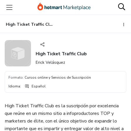
Ir
Ir
Ir
al
a
al
contenido
la
pie
principal
página
de
High Ticket Traffic Club
de
página
pago
High Ticket Traffic Club
Erick Velásquez
Formato
:
Cursos online y Servicios de Suscripción
Idioma
:
Español
High Ticket Traffic Club es la suscripción por excelencia
que reúne en un mismo sitio a infoproductores TOP y
marketers de élite, con el único objetivo de expandir lo
importante que es impartir y entregar valor de alto nivel a