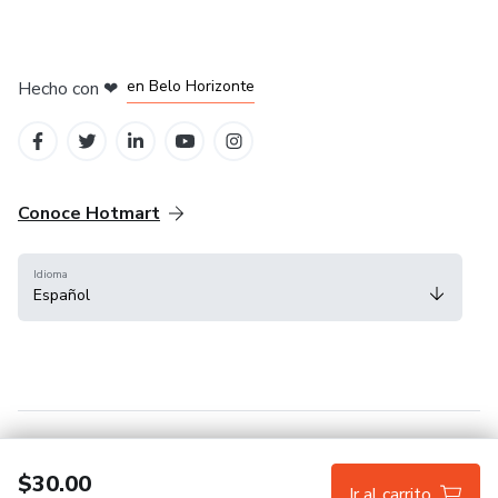
en Ciudad de México
en Bogotá
en Amsterdam
en Madrid
en Belo Horizonte
Hecho con
❤
Conoce Hotmart
Idioma
Español
FAQ
Términos
Privacidad
Cookies
$30.00
Ir al carrito