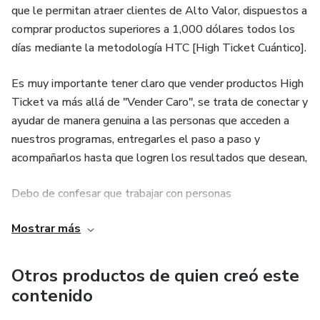
que le permitan atraer clientes de Alto Valor, dispuestos a
comprar productos superiores a 1,000 dólares todos los
días mediante la metodología HTC [High Ticket Cuántico].
Es muy importante tener claro que vender productos High
Ticket va más allá de "Vender Caro", se trata de conectar y
ayudar de manera genuina a las personas que acceden a
nuestros programas, entregarles el paso a paso y
acompañarlos hasta que logren los resultados que desean,
Debo de confesar que trabajar con personas
comprometidas es de lo más lindo que me ha pasado en
Mostrar más
este mercado. ❤️
Otros productos de quien creó este
contenido