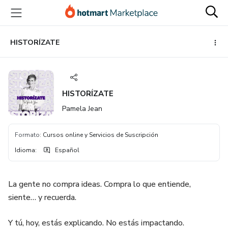
Ir
Ir
Ir
al
a
al
contenido
la
pie
principal
página
de
HISTORÍZATE
de
página
pago
HISTORÍZATE
Pamela Jean
Formato
:
Cursos online y Servicios de Suscripción
Idioma
:
Español
La gente no compra ideas. Compra lo que entiende,
siente… y recuerda.
Y tú, hoy, estás explicando. No estás impactando.