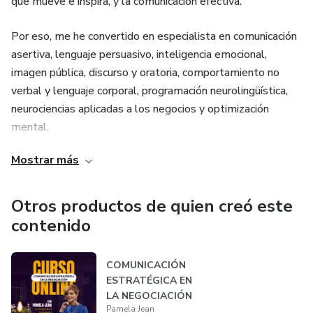
que mueve e inspira, y la comunicación efectiva.
Por eso, me he convertido en especialista en comunicación
asertiva, lenguaje persuasivo, inteligencia emocional,
imagen pública, discurso y oratoria, comportamiento no
verbal y lenguaje corporal, programación neurolingüística,
neurociencias aplicadas a los negocios y optimización
mental.
Mostrar más
Integro estas disciplinas de comunicación intrapersonal,
interpersonal y transpersonal para convertirme en tu aliada
en una disciplina a la que llamo COMUNICACIÓN
Otros productos de quien creó este
HOLÍSTICA para lograr SER, CREER y CREAR lo que
contenido
deseas.
COMUNICACIÓN
ESTRATÉGICA EN
LA NEGOCIACIÓN
Pamela Jean