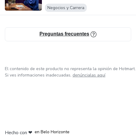
Negocios y Carrera
Preguntas frecuentes
El contenido de este producto no representa la opinión de Hotmart.
Si ves informaciones inadecuadas,
denúncialas aquí
en Ciudad de México
en Bogotá
en Amsterdam
en Madrid
en Belo Horizonte
Hecho con
❤