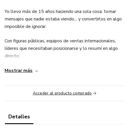
Yo llevo más de 15 años haciendo una sola cosa: tomar
mensajes que nadie estaba viendo… y convertirlos en algo
imposible de ignorar.
Con figuras públicas, equipos de ventas internacionales,
líderes que necesitaban posicionarse y lo resumí en algo
directo:
👉 Historízate
Mostrar más
2 horas donde dejas de explicar… y aprendes a construir
narrativa que vende, conecta y se queda.
Acceder al producto comprado
Aquí no vienes a aprender teoría. Vienes a transformar tu
mensaje, estructurar tu idea, crear algo que sí genere
Detalles
impacto, mientras lo construyes.