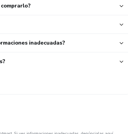
 comprarlo?
ormaciones inadecuadas?
s?
otmart. Si ves informaciones inadecuadas,
denúncialas aquí