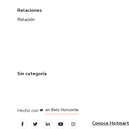
Relaciones
Relación
Sin categoría
en Ciudad de México
en Bogotá
en Amsterdam
en Madrid
en Belo Horizonte
Hecho con
❤
Conoce Hotmart