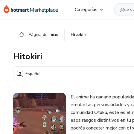
Ir
Ir
Ir
Categorías
al
a
al
contenido
la
pie
principal
página
de
Página de inicio
Hitokiri
de
página
pago
Hitokiri
Español
El anime ha ganado popularida
emular las personalidades y ca
comunidad Otaku, este es el 
esos rasgos distintivos en tu p
podrás conectar mejor con otr