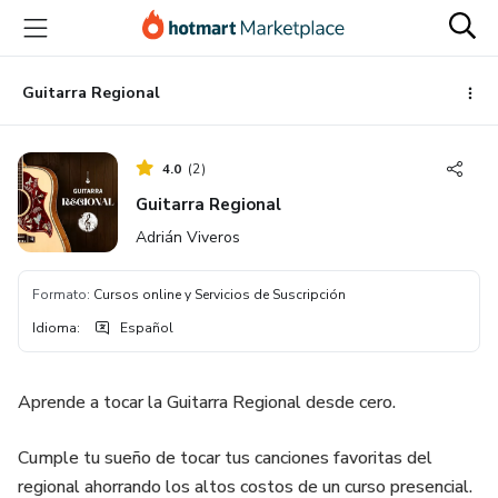
Ir
Ir
Ir
al
a
al
contenido
la
pie
principal
página
de
Guitarra Regional
de
página
pago
4.0
(
2
)
Guitarra Regional
Adrián Viveros
Formato
:
Cursos online y Servicios de Suscripción
Idioma
:
Español
Aprende a tocar la Guitarra Regional desde cero.
Cumple tu sueño de tocar tus canciones favoritas del
regional ahorrando los altos costos de un curso presencial.