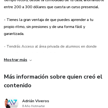
tiempo récord, desde la comodidad de tu casa, ahorrándote
entre 200 a 300 dólares que cuesta un curso presencial.
- Tienes la gran ventaja de que puedes aprender a tu
propio ritmo, sin presiones y de una forma fácil y
garantizada.
- Tendrás Acceso al área privada de alumnos en donde
responderemos todas tus dudas.
Mostrar más
- Clases en vídeo disponibles las 24 horas del día, los 7
días de la semana. Además de acceso ilimitado y de por
Más información sobre quien creó el
vida al curso y todas sus actualizaciones.
contenido
- Podrás descargar las lecciones y verlas desde cualquier
lugar aunque no tengas conexión a Internet.
Adrián Viveros
8 Año Hotmarter