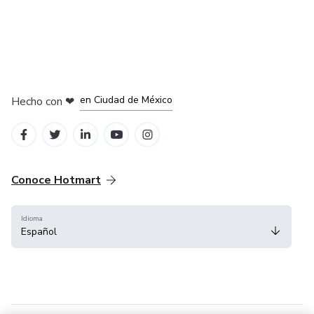
en Bogotá
en Amsterdam
en Madrid
en Ciudad de México
Hecho con
❤
en Belo Horizonte
Conoce Hotmart
Idioma
Español