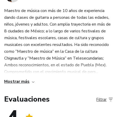
- Al finalizar el curso recibirás un certificado oficial, con el
Maestro de música con más de 10 años de experiencia
que podrás respaldar todo lo aprendido en éste curso.
dando clases de guitarra a personas de todas las edades,
niños, jóvenes y adultos. Con amplia trayectoria en más de
¿QUÉ VAS A APRENDER?
8 ciudades de México; a lo largo de varios festivales de
música, festivales escolares, casas de cultura y grupos
🎸 Afinar tu Guitarra, cambiar cuerdas, conocer las partes
musicales con excelentes resultados. Ha sido reconocido
de la Guitarra.
como “Maestro de música” en la Casa de la cultura
Chignautla y “Maestro de Música” en Telesecundarias;
🎸 Acordes Campiranos
Ambos reconocimientos, en el estado de Puebla (Mex).
Comprometido con el crecimiento musical de pers...
🎸 Rasgueos Regionales
Mostrar más
🎸 Adornos norteños
Evaluaciones
Filtrar
🎸 Requintos