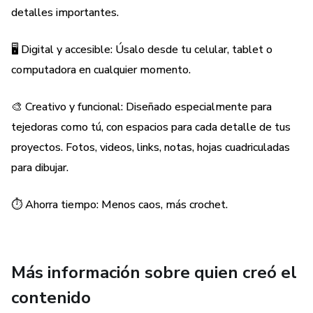
computadoras.
detalles importantes.
Edita, actualiza y personaliza tu cuaderno según tus
🖥️ Digital y accesible: Úsalo desde tu celular, tablet o
necesidades.
computadora en cualquier momento.
3. Diseño práctico y funcional:
🎨 Creativo y funcional: Diseñado especialmente para
tejedoras como tú, con espacios para cada detalle de tus
Secciones intuitivas para fotos, paletas de colores y listas
proyectos. Fotos, videos, links, notas, hojas cuadriculadas
de materiales.
para dibujar.
Espacios para planificar proyectos futuros.
⏱️ Ahorra tiempo: Menos caos, más crochet.
4. Ahorro de tiempo:
Olvídate de las notas sueltas y el caos.
Más información sobre quien creó el
Todo está al alcance de tu mano, accesible cuando lo
contenido
necesites.