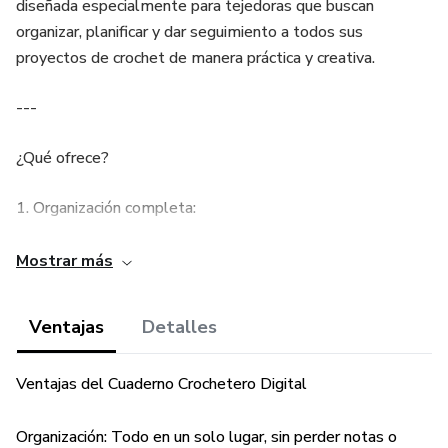
diseñada especialmente para tejedoras que buscan
organizar, planificar y dar seguimiento a todos sus
proyectos de crochet de manera práctica y creativa.
---
¿Qué ofrece?
1. Organización completa:
Espacios dedicados para registrar cada proyecto con fotos,
Mostrar más
materiales, medidas y notas.
Ventajas
Detalles
Guarda tus ideas y procesos en un solo lugar.
2. 100% digital y editable:
Ventajas del Cuaderno Crochetero Digital
Compatible con dispositivos como celulares, tablets o
Organización: Todo en un solo lugar, sin perder notas o