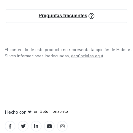
Organiza tu crochet y disfruta de la creatividad sin límites
Preguntas frecuentes
con este cuaderno que se adapta a tu estilo. ¡Empieza a
planificar y crear con más confianza!
El contenido de este producto no representa la opinión de Hotmart.
Si ves informaciones inadecuadas,
denúncialas aquí
en Ciudad de México
en Bogotá
en Amsterdam
en Madrid
en Belo Horizonte
Hecho con
❤