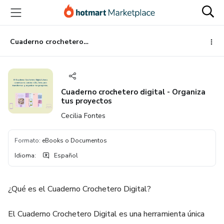
Ir
Ir
Ir
al
a
al
contenido
la
pie
principal
página
de
Cuaderno crochetero digital - Organiza tus proyectos
de
página
pago
Cuaderno crochetero digital - Organiza
tus proyectos
Cecilia Fontes
Formato
:
eBooks o Documentos
Idioma
:
Español
¿Qué es el Cuaderno Crochetero Digital?
El Cuaderno Crochetero Digital es una herramienta única