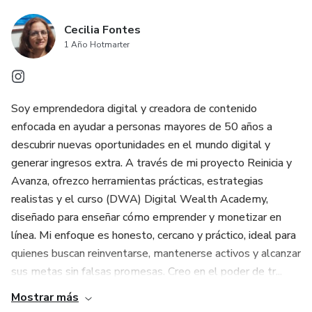
5. Ideal para cualquier nivel:
Cecilia Fontes
1 Año Hotmarter
Perfecto para tejedoras principiantes que desean
organizarse desde el inicio.
Soy emprendedora digital y creadora de contenido
Imprescindible para expertas que buscan llevar un control
enfocada en ayudar a personas mayores de 50 años a
profesional de sus creaciones.
descubrir nuevas oportunidades en el mundo digital y
generar ingresos extra. A través de mi proyecto Reinicia y
---
Avanza, ofrezco herramientas prácticas, estrategias
realistas y el curso (DWA) Digital Wealth Academy,
Beneficios principales
diseñado para enseñar cómo emprender y monetizar en
línea. Mi enfoque es honesto, cercano y práctico, ideal para
Ahorra tiempo y evita frustraciones.
quienes buscan reinventarse, mantenerse activos y alcanzar
sus metas sin falsas promesas. Creo en el poder de tr...
Inspírate con un diseño pensado para tus necesidades.
Mostrar más
Lleva tu pasión por el crochet al siguiente nivel.