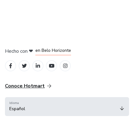
en Ciudad de México
en Bogotá
en Amsterdam
en Madrid
en Belo Horizonte
Hecho con
❤
Conoce Hotmart
Idioma
Español