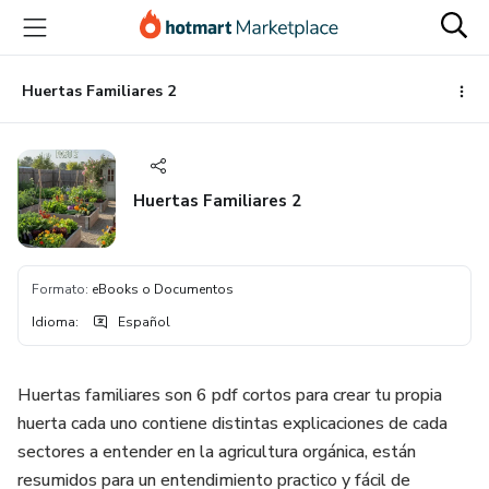
Ir
Ir
Ir
al
a
al
contenido
la
pie
principal
página
de
Huertas Familiares 2
de
página
pago
Huertas Familiares 2
Formato
:
eBooks o Documentos
Idioma
:
Español
Huertas familiares son 6 pdf cortos para crear tu propia
huerta cada uno contiene distintas explicaciones de cada
sectores a entender en la agricultura orgánica, están
resumidos para un entendimiento practico y fácil de