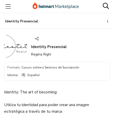
Ir
Ir
Ir
al
a
al
contenido
la
pie
principal
página
de
Identity Presencial
de
página
pago
Identity Presencial
Regina Righi
Formato
:
Cursos online y Servicios de Suscripción
Idioma
:
Español
Identity: The art of becoming:
Utiliza tu identidad para poder crear una imagen
estratégica a través de tu marca