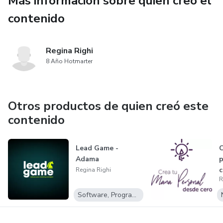
Más información sobre quien creó el
contenido
Regina Righi
8 Año Hotmarter
Otros productos de quien creó este
contenido
Lead Game -
C
Adama
p
c
Regina Righi
R
Software, Programas para descargar