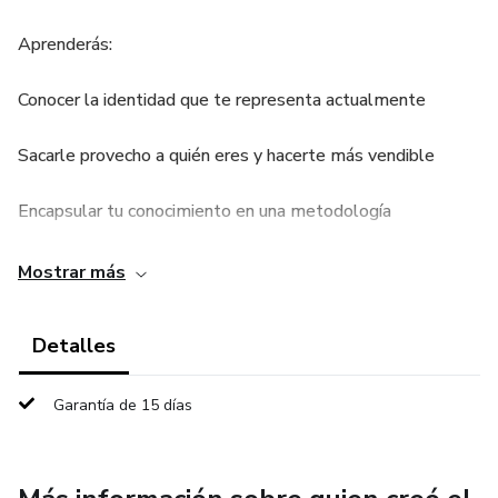
Aprenderás:
Conocer la identidad que te representa actualmente
Sacarle provecho a quién eres y hacerte más vendible
Encapsular tu conocimiento en una metodología
Identificar la imagen que quieres proyectar y cómo llegar a
Mostrar más
ella
Detalles
Tener claridad en tu proyecto de emprendimiento
Garantía de 15 días