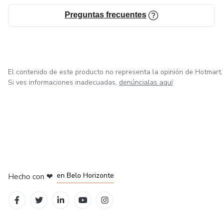
Preguntas frecuentes
El contenido de este producto no representa la opinión de Hotmart.
Si ves informaciones inadecuadas,
denúncialas aquí
en Ciudad de México
en Bogotá
en Amsterdam
en Madrid
en Belo Horizonte
Hecho con
❤