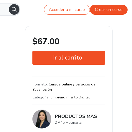
Acceder a mi curso
Crear un curso
$67.00
Ir al carrito
Garantía de 7 días
Estudia a tu manera y en cualquier
Formato
:
Cursos online y Servicios de
dispositivo
Suscripción
Categoría
:
Emprendimiento Digital
PRODUCTOS MAS
2 Año Hotmarter