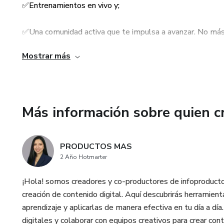
✅Entrenamientos en vivo y;
💡 ¿Por qué elegir IDA?
✅Una comunidad activa que te impulsa a avanzar. No más 
✔️ No necesitas experiencia p
de verdad.
Mostrar más
✔️ Acceso inmediato a herrami
Sin pagos mensuales ni letras pequeñas. Si sueñas con vivi
formación, es transformación. ¿Estás listo para construir 
✔️ Monetización real: Puedes 
Más información sobre quien c
✔️ Comunidad activa: Conécta
acompañado.
PRODUCTOS MAS
✔️ Contenido en constante act
2 Año Hotmarter
mantenerte al día en el mundo 
¡Hola! somos creadores y co-productores de infoproducto
📍 Acceso inmediato a la comu
creación de contenido digital. Aquí descubrirás herramient
aprendizaje y aplicarlas de manera efectiva en tu día a dí
💡 Si estás listo para construi
digitales y colaborar con equipos creativos para crear cont