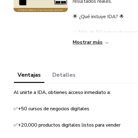
resultados reales.
🌟 ¿Qué incluye IDA? 🌟
✅ Más de 50 cursos de negocio
áreas.
Mostrar más
✅ +20,000 productos PLR list
✅ Cursos completos en e-comm
Ventajas
Detalles
✅ Webinars y entrenamientos 
Al unirte a IDA, obtienes acceso inmediato a:
crecimiento digital.
✅+50 cursos de negocios digitales
✅ Acceso exclusivo a nuestra 
con otros emprendedores.
✅+20,000 productos digitales listos para vender
✅ Sin suscripciones mensuales 