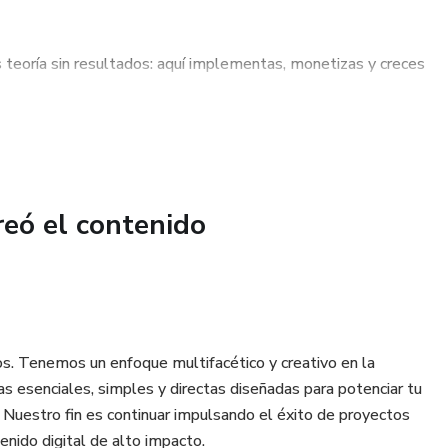
teoría sin resultados: aquí implementas, monetizas y creces
revia: Aprenderás desde cero hasta estrategias avanzadas.
entas y materiales diseñados para la acción.
r de lo digital, este es tu punto de partida. IDA no es solo
tu imperio?
aplicar lo aprendido y/o revender productos PLR.
reó el contenido
te con emprendedores que comparten tu visión y avanza
ualización: Accederás a nuevos cursos y estrategias para
digital.
s. Tenemos un enfoque multifacético y creativo en la
nidad tras la compra.
as esenciales, simples y directas diseñadas para potenciar tu
a. Nuestro fin es continuar impulsando el éxito de proyectos
r un negocio digital rentable, IDA es tu mejor opción. 🚀
enido digital de alto impacto.