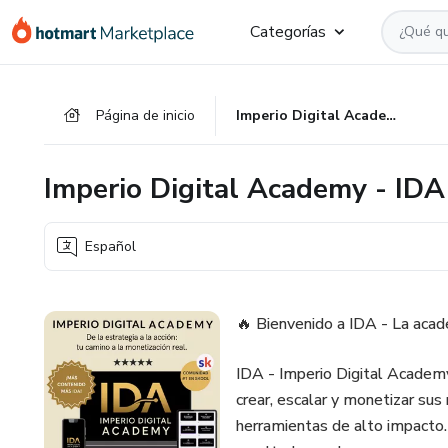
Ir
Ir
Ir
Categorías
al
a
al
contenido
la
pie
principal
página
de
Página de inicio
Imperio Digital Academy - IDA
de
página
pago
Imperio Digital Academy - IDA
Español
🔥 Bienvenido a IDA - La acad
IDA - Imperio Digital Academ
crear, escalar y monetizar su
herramientas de alto impacto.