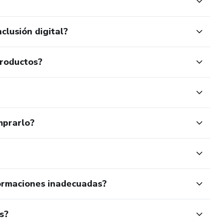
clusión digital?
productos?
mprarlo?
ormaciones inadecuadas?
s?