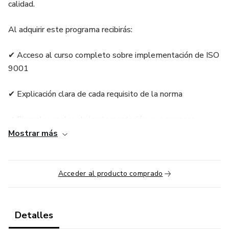
calidad.
Al adquirir este programa recibirás:
✔ Acceso al curso completo sobre implementación de ISO
9001
✔ Explicación clara de cada requisito de la norma
✔ Ejemplos reales de implementación en empresas
Mostrar más
✔ Plantillas editables para crear tu Sistema de Gestión de
Calidad
Acceder al producto comprado
✔ Formatos de matrices y documentos utilizados en
consultoría
Detalles
✔ Certificado de finalización del curso