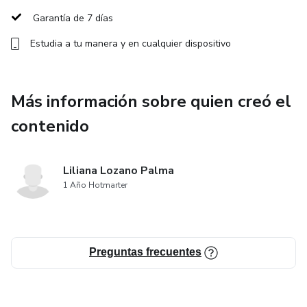
Garantía de 7 días
Este programa está diseñado para profesionales,
consultores, emprendedores y responsables de calidad
Estudia a tu manera y en cualquier dispositivo
que desean implementar ISO 9001 en su organización o
brindar servicios de consultoría.
Más información sobre quien creó el
contenido
Liliana Lozano Palma
1 Año Hotmarter
Preguntas frecuentes