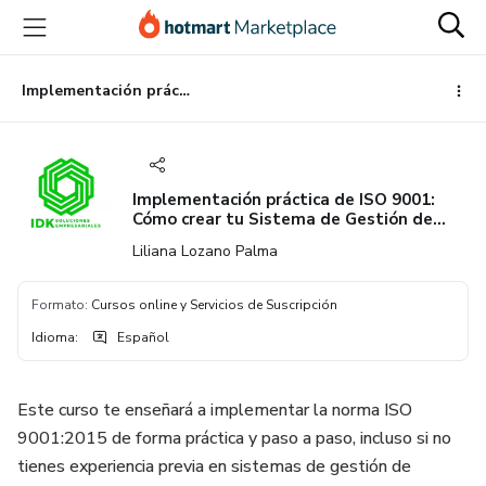
Ir
Ir
Ir
al
a
al
contenido
la
pie
principal
página
de
Implementación práctica de ISO 9001: Cómo crear tu Sistema de Gestión de Calidad paso a paso
de
página
pago
Implementación práctica de ISO 9001:
Cómo crear tu Sistema de Gestión de
Calidad paso a paso
Liliana Lozano Palma
Formato
:
Cursos online y Servicios de Suscripción
Idioma
:
Español
Este curso te enseñará a implementar la norma ISO
9001:2015 de forma práctica y paso a paso, incluso si no
tienes experiencia previa en sistemas de gestión de