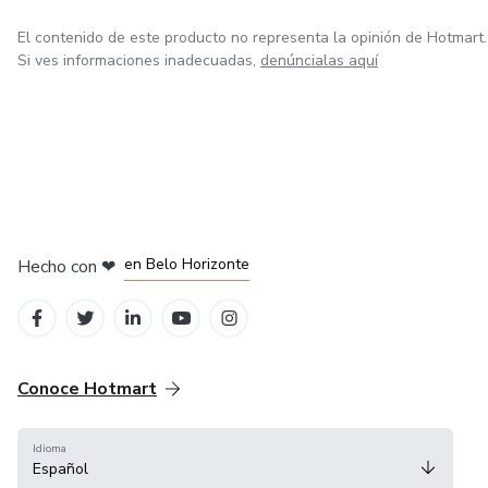
El contenido de este producto no representa la opinión de Hotmart.
Si ves informaciones inadecuadas,
denúncialas aquí
en Ciudad de México
en Bogotá
en Amsterdam
en Madrid
en Belo Horizonte
Hecho con
❤
Conoce Hotmart
Idioma
Español