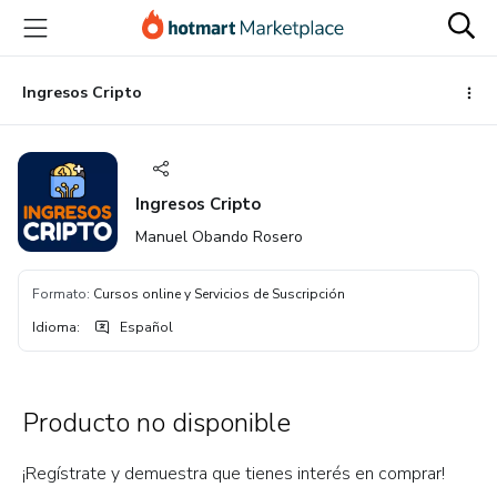
Ir
Ir
Ir
al
a
al
contenido
la
pie
principal
página
de
Ingresos Cripto
de
página
pago
Ingresos Cripto
Manuel Obando Rosero
Formato
:
Cursos online y Servicios de Suscripción
Idioma
:
Español
Producto no disponible
¡Regístrate y demuestra que tienes interés en comprar!