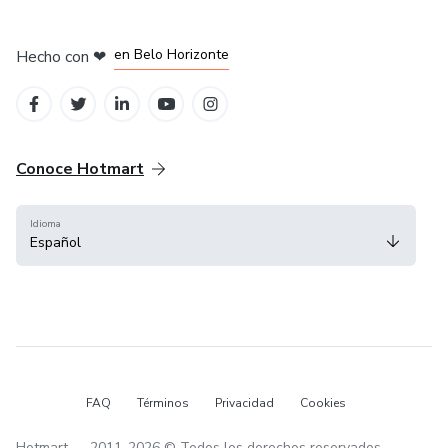
en Ciudad de México
en Bogotá
en Amsterdam
en Madrid
en Belo Horizonte
Hecho con
❤
Conoce Hotmart
Idioma
Español
FAQ
Términos
Privacidad
Cookies
Hotmart — 2011-2026 © Todos los derechos reservados.