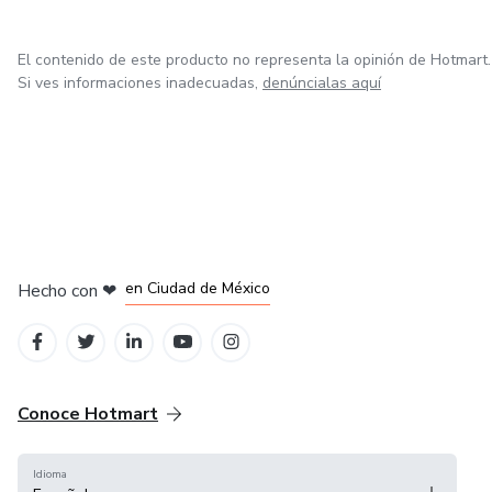
El contenido de este producto no representa la opinión de Hotmart.
Si ves informaciones inadecuadas,
denúncialas aquí
en Bogotá
en Amsterdam
en Madrid
en Ciudad de México
Hecho con
❤
en Belo Horizonte
Conoce Hotmart
Idioma