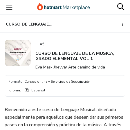
Ir
Ir
Ir
al
a
al
contenido
la
pie
principal
página
de
CURSO DE LENGUAJE DE LA MÚSICA, GRADO ELEMENTAL VOL 1
de
página
pago
CURSO DE LENGUAJE DE LA MÚSICA,
GRADO ELEMENTAL VOL 1
Eva Mas- Jhevva/ Arte camino de vida
Formato
:
Cursos online y Servicios de Suscripción
Idioma
:
Español
Bienvenido a este curso de Lenguaje Musical, diseñado
especialmente para aquellos que desean dar sus primeros
pasos en la comprensión y práctica de la música. A través