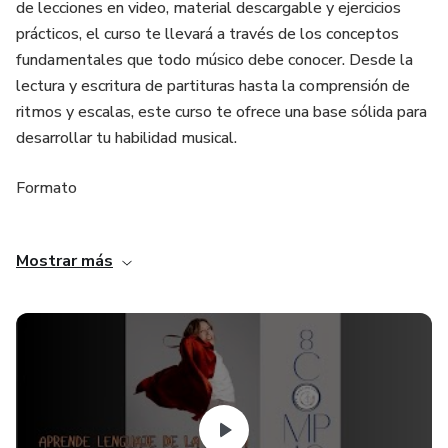
de lecciones en video, material descargable y ejercicios
prácticos, el curso te llevará a través de los conceptos
fundamentales que todo músico debe conocer. Desde la
lectura y escritura de partituras hasta la comprensión de
ritmos y escalas, este curso te ofrece una base sólida para
desarrollar tu habilidad musical.
Formato
Lecciones en video, material descargable y ejercicios
Mostrar más
prácticos.
Objetivo
El objetivo de este curso es proporcionarte los
fundamentos del lenguaje musical, enseñándote a leer,
escribir y comprender partituras básicas. Este curso está
diseñado para principiantes, por lo que no necesitas