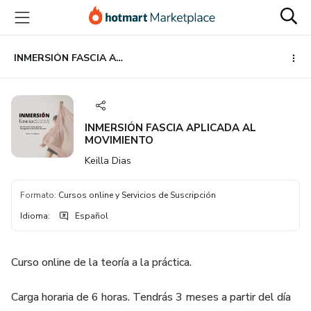
Ir
Ir
Ir
al
a
al
contenido
la
pie
principal
página
de
INMERSIÓN FASCIA APLICADA AL MOVIMIENTO
de
página
pago
INMERSIÓN FASCIA APLICADA AL
MOVIMIENTO
Keilla Dias
Formato
:
Cursos online y Servicios de Suscripción
Idioma
:
Español
Curso online de la teoría a la práctica.
Carga horaria de 6 horas. Tendrás 3 meses a partir del día