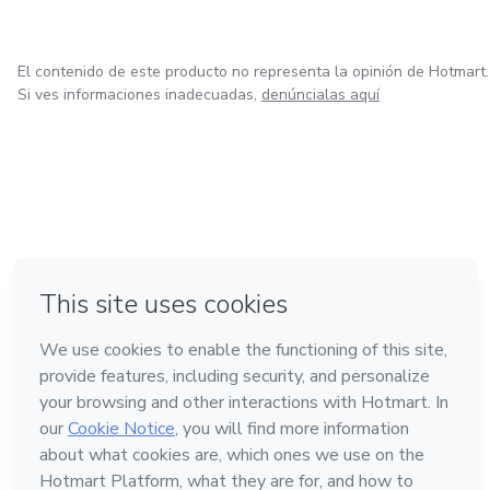
El contenido de este producto no representa la opinión de Hotmart.
Si ves informaciones inadecuadas,
denúncialas aquí
en Ciudad de México
en Bogotá
en Amsterdam
en Madrid
en Belo Horizonte
Hecho con
❤
Conoce Hotmart
Idioma