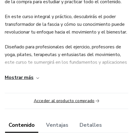
de la compra para estudiar y practicar todo el contenido.
En este curso integral y práctico, descubrirás el poder
transformador de la fascia y cómo su conocimiento puede
revolucionar tu enfoque hacia el movimiento y el bienestar.
Diseñado para profesionales del ejercicio, profesores de
yoga, pilates, terapeutas y entusiastas del movimiento,
este curso te sumergirá en los fundamentos y aplicaciones
de la fascia, el tejido conectivo crucial que afecta cada
Mostrar más
aspecto de nuestro movimiento.
¿Qué aprenderás?
Acceder al producto comprado
-Fundamentos de la Fascia: Comprende la estructura,
función y papel esencial de la fascia en el cuerpo humano.
Contenido
Ventajas
Detalles
-Vías de comunicación a través de la biotensegridad y vías