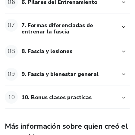
demostraciones en vivo y ejercicios prácticos que te
06
6. ⁠Pilares del Entrenamiento
permitirán aplicar lo aprendido de inmediato.
Experiencia en el campo: Keilla Días lleva 10 años
07
7. ⁠Formas diferenciadas de
investigando y estudiando como la fascia interfiere en
entrenar la fascia
nuestra postura y movimiento y viceversa. Ha participado
de varios congresos, formaciones y cursos específicos
08
8. ⁠Fascia y lesiones
sobre este tema.
Flexibilidad de Aprendizaje: Disfruta de acceso a los
09
9. ⁠Fascia y bienestar general
materiales del curso en cualquier momento y desde
cualquier lugar, adaptándote a tu propio ritmo.
10
10. ⁠Bonus clases practicas
Más información sobre quien creó el