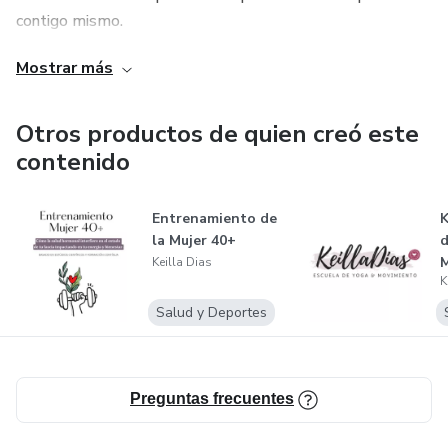
contigo mismo.
Mostrar más
Otros productos de quien creó este
contenido
Entrenamiento de
K
la Mujer 40+
d
Keilla Dias
K
Salud y Deportes
Preguntas frecuentes