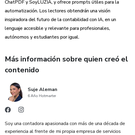
completo que aplico en mi propia oficina y que enseño a
ChatPDF y SoyLUZIA, y ofrece prompts útiles para la
contadores de toda América Latina:
automatización. Los lectores obtendrán una visión
inspiradora del futuro de la contabilidad con IA, en un
PARTE 1 · ENTIENDE — Qué cambió realmente en la
lenguaje accesible y relevante para profesionales,
profesión y cómo hablarle a la IA para que te entienda. No
autónomos y estudiantes por igual.
prompts genéricos copiados de un video: la lógica detrás
de una instrucción profesional.
Más información sobre quien creó el
PARTE 2 · PROTÉGETE Y ORDENA — Qué información
contenido
se delega y cuál jamás sale de tu oficina. Cómo anonimizar
sin perder utilidad. Y cómo construir tu Cerebro Digital: la
base de contexto que hace que la IA responda con tu voz,
Suje Aleman
tu criterio y tu forma de trabajar.
6 Año Hotmarter
PARTE 3 · EL MÉTODO — Diagnostica en qué se te va el
tiempo de verdad, elige tu primera tarea con criterio y
Soy una contadora apasionada con más de una década de
diseña la solución correcta: prompt puntual, asistente
experiencia al frente de mi propia empresa de servicios
propio o la IA que ya vive dentro de tu software. Porque el