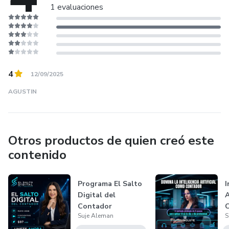
prácticas. Creo firmemente que, juntos, podemos llevar la
1 evaluaciones
contabilidad al siguiente nivel.
4
12/09/2025
AGUSTIN
Otros productos de quien creó este
contenido
Programa El Salto
I
Digital del
A
Contador
C
Suje Aleman
S
M
p