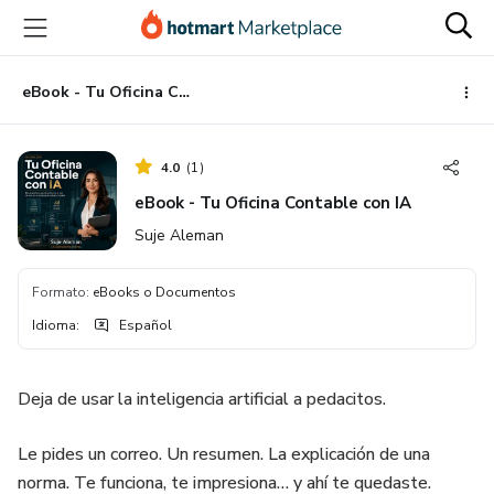
Ir
Ir
Ir
al
a
al
contenido
la
pie
principal
página
de
eBook - Tu Oficina Contable con IA
de
página
pago
4.0
(
1
)
eBook - Tu Oficina Contable con IA
Suje Aleman
Formato
:
eBooks o Documentos
Idioma
:
Español
Deja de usar la inteligencia artificial a pedacitos.
Le pides un correo. Un resumen. La explicación de una
norma. Te funciona, te impresiona… y ahí te quedaste.