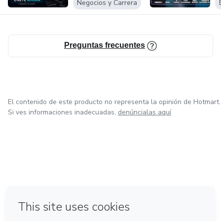
Negocios y Carrera
Preguntas frecuentes
El contenido de este producto no representa la opinión de Hotmart.
Si ves informaciones inadecuadas,
denúncialas aquí
en Bogotá
en Amsterdam
en Madrid
en Ciudad de México
Hecho con
❤
en Belo Horizonte