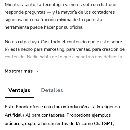
Mientras tanto, la tecnología ya no es solo un chat que
responde preguntas — y la mayoría de los contadores
sigue usando una fracción mínima de lo que esta
herramienta puede hacer por su oficina.
No es culpa tuya. Casi todo el contenido que existe sobre
IA está hecho para marketing, para ventas, para creación de
contenido. Nadie habla de lo que a nosotros nos define: la
confidencialidad de la información de nuestros clientes y el
Mostrar más
criterio profesional que hace que dos contadores con los
mismos datos no firmen lo mismo.
Ventajas
Detalles
Este libro es el mapa que no existía.
Este Ebook ofrece una clara introducción a la Inteligencia
Qué vas a encontrar adentro
Artificial (IA) para contadores. Proporciona ejemplos
9 capítulos organizados en 4 partes, con el método
prácticos, explora herramientas de IA como ChatGPT,