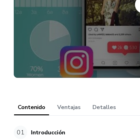
Requisitos y materiales:
✔️ Solo necesitarás tener con
✔️ Con respecto a los materia
Instagram instalada y un orden
Contenido
Ventajas
Detalles
01
Introducción