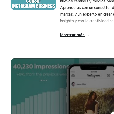
nuevos caminos y medios para 
Aprenderás con un consultor de
marcas, y un experto en crear 
insights y con la creatividad co
En este curso te enseñaremos
Mostrar más
Business para promocionar tus
¿Cuál es el proyecto del curs
Crearás un perfil profesional 
etiquetar tus productos y ven
¿A quién está dirigido este cu
A creativos y personas que qu
profesional.