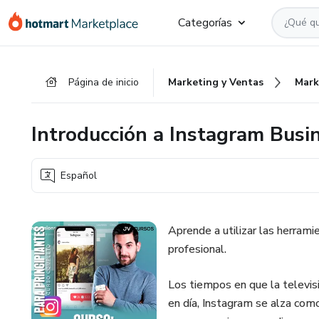
Ir
Ir
Ir
Categorías
al
a
al
contenido
la
pie
principal
página
de
Página de inicio
Marketing y Ventas
Mark
de
página
pago
Introducción a Instagram Busi
Español
Aprende a utilizar las herram
profesional.
Los tiempos en que la televisió
en día, Instagram se alza com