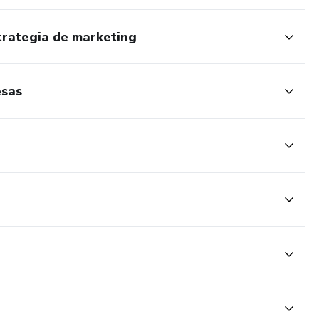
trategia de marketing
esas
m