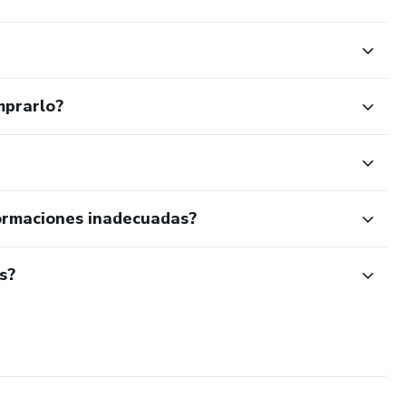
mprarlo?
ormaciones inadecuadas?
s?