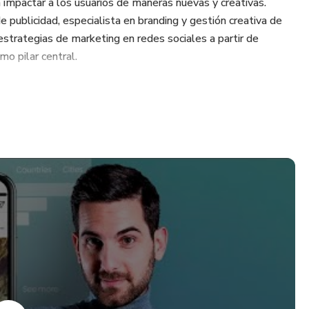
impactar a los usuarios de maneras nuevas y creativas.
 publicidad, especialista en branding y gestión creativa de
estrategias de marketing en redes sociales a partir de
mo pilar central.
 a aprovechar las herramientas básicas de Instagram
 proyectos creativos, productos o marca.
o?
en Instagram y configurarás una tienda desde la que podrás
derlos directamente en redes sociales.
rso online?
ieran dar a conocer su marca en Instagram de manera