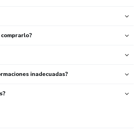
 comprarlo?
ormaciones inadecuadas?
s?