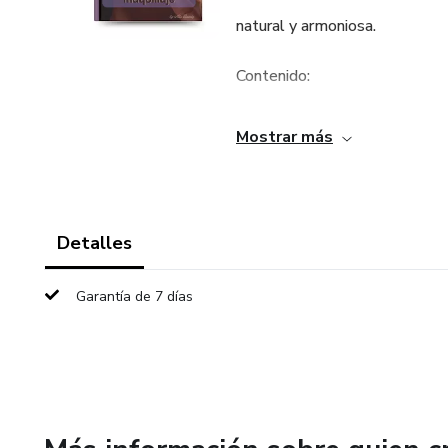
natural y armoniosa.
Contenido:
✔️Teoría del color: Cómo
Mostrar más
funciona ✔️Rueda de color y s
aplicación en el maquillaje ✔️T
Detalles
con el color Armonía de colo
Garantía de 7 días
correctamente ✔️Corrección de
en
el maquillaje ✔️Tendencias y e