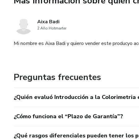
Más información sobre quien c
según el color ✔️Cuidados y 
productos de color ✔️Conclusi
Aixa Badi
2 Año Hotmarter
Mi nombre es Aixa Badi y quiero vender este producyo ac
Preguntas frecuentes
¿Quién evaluó Introducción a la Colorimetria 
¿Cómo funciona el “Plazo de Garantía”?
¿Qué rasgos diferenciales pueden tener los 