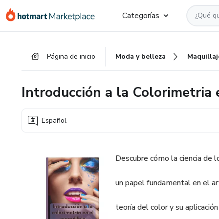
Ir
Ir
Ir
Categorías
al
a
al
contenido
la
pie
principal
página
de
Página de inicio
Moda y belleza
Maquillaj
de
página
pago
Introducción a la Colorimetria 
Español
Descubre cómo la ciencia de lo
un papel fundamental en el ar
teoría del color y su aplicació