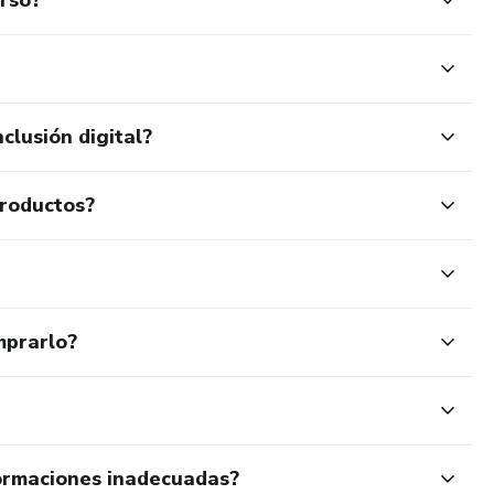
clusión digital?
productos?
mprarlo?
ormaciones inadecuadas?