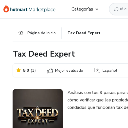
Ir
Ir
Ir
Categorías
al
a
al
contenido
la
pie
principal
página
de
Página de inicio
Tax Deed Expert
de
página
pago
Tax Deed Expert
5.0
(
1
)
Mejor evaluado
Español
Análisis con los 9 pasos para
cómo verificar que las propie
condados que funcionan tax d