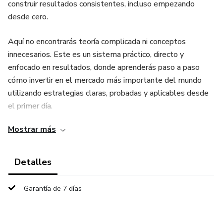
construir resultados consistentes, incluso empezando
desde cero.
Aquí no encontrarás teoría complicada ni conceptos
innecesarios. Este es un sistema práctico, directo y
enfocado en resultados, donde aprenderás paso a paso
cómo invertir en el mercado más importante del mundo
utilizando estrategias claras, probadas y aplicables desde
el primer día.
Mostrar más
A lo largo del curso descubrirás:
Cómo abrir tu cuenta de inversión paso a paso,
Detalles
Cómo elegir el bróker correcto (uno de los errores más
Garantía de 7 días
críticos al empezar),
Cómo fondear tu cuenta desde tu país,