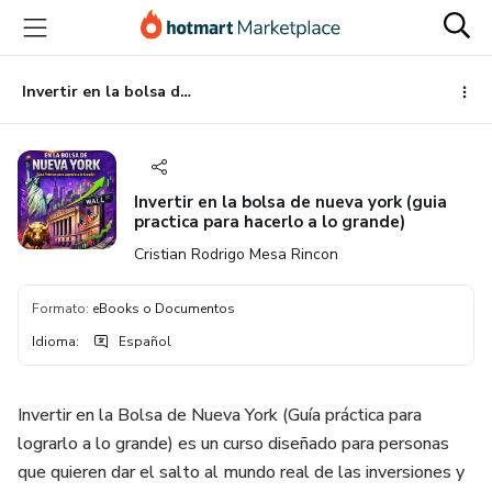
Ir
Ir
Ir
al
a
al
contenido
la
pie
principal
página
de
Invertir en la bolsa de nueva york (guia practica para hacerlo a lo grande)
de
página
pago
Invertir en la bolsa de nueva york (guia
practica para hacerlo a lo grande)
Cristian Rodrigo Mesa Rincon
Formato
:
eBooks o Documentos
Idioma
:
Español
Invertir en la Bolsa de Nueva York (Guía práctica para
lograrlo a lo grande) es un curso diseñado para personas
que quieren dar el salto al mundo real de las inversiones y