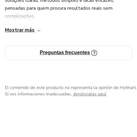
soluções claras, métodos simples e dicas eficazes,
pensadas para quem procura resultados reais sem
complicações.
Mostrar más
Na AJ STORE, acreditamos que o conhecimento certo
pode transformar vidas. Por isso, reunimos materiais
digitais elaborados com base em estratégias
Preguntas frecuentes
comprovadas, experiências práticas e orientações fáceis de
aplicar, mesmo para quem está a começar. Os nossos
eBooks são ideais para quem deseja evoluir pessoalmente,
ultrapassar desafios, ganhar mais confiança ou encontrar
novas formas de alcançar objetivos pessoais e
El contenido de este producto no representa la opinión de Hotmart.
Si ves informaciones inadecuadas,
denúncialas aquí
profissionais.
Todos os produtos são 100% digitais, permitindo acesso
imediato, leitura em qualquer dispositivo e total
comodidade. A AJ STORE é o lugar certo para quem
procura crescimento, aprendizagem contínua e soluções