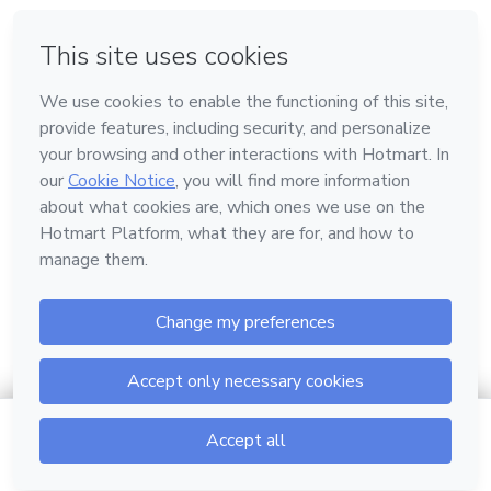
inteligentes para diferentes áreas da vida, tudo num só
en Ciudad de México
en Bogotá
en Amsterdam
en Madrid
espaço, com conteúdos de qualidade e linguagem clara.
en Belo Horizonte
Hecho con
❤
Conoce Hotmart
Idioma
Español
FAQ
Términos
Privacidad
Cookies
$8.99
Ir al carrito
Hotmart — 2011-2026 © Todos los derechos reservados.