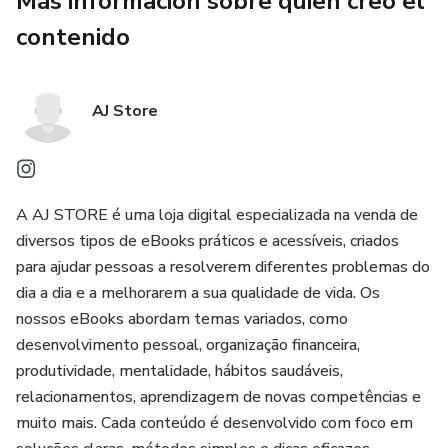
Más información sobre quien creó el
venderse en ferias, tiendas online, redes sociales, pedidos
contenido
personalizados y alianzas locales.
Este contenido fue creado para enseñar, de forma práctica
y clara, cómo producir jabón artesanal natural de alta
AJ Store
calidad, combinando conocimiento técnico, seguridad,
creatividad y visión empresarial. Ideal tanto para uso
personal como para quienes desean transformar lo natural
en un negocio rentable y sostenible.
A AJ STORE é uma loja digital especializada na venda de
diversos tipos de eBooks práticos e acessíveis, criados
para ajudar pessoas a resolverem diferentes problemas do
dia a dia e a melhorarem a sua qualidade de vida. Os
nossos eBooks abordam temas variados, como
desenvolvimento pessoal, organização financeira,
produtividade, mentalidade, hábitos saudáveis,
relacionamentos, aprendizagem de novas competências e
muito mais. Cada conteúdo é desenvolvido com foco em