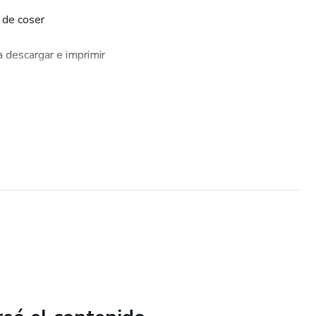
 de coser
a descargar e imprimir
zas y tamaños
os de tela y generar ingresos extra
ienes quieren consentir a sus mascotas, emprender desde
e costura con productos que tienen alta demanda.
gital. Recíbelo de inmediato y empieza a crear hoy mismo.