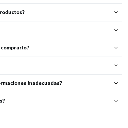
productos?
 comprarlo?
ormaciones inadecuadas?
s?