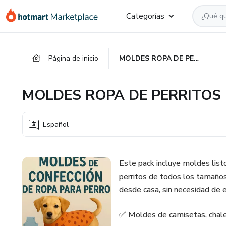
Ir
Ir
Ir
Categorías
al
a
al
contenido
la
pie
principal
página
de
Página de inicio
MOLDES ROPA DE PERRITOS
de
página
pago
MOLDES ROPA DE PERRITOS
Español
Este pack incluye moldes listo
perritos de todos los tamaños.
desde casa, sin necesidad de e
✅ Moldes de camisetas, chale