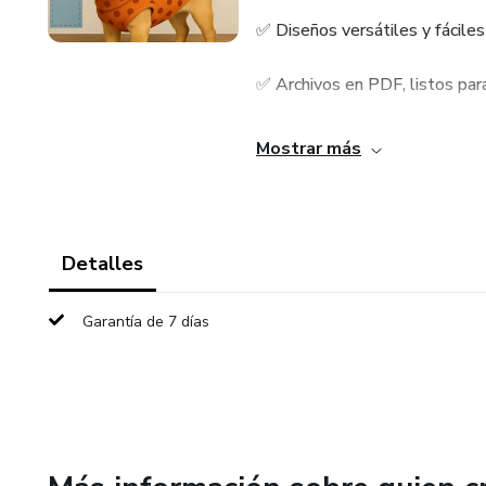
✅ Diseños versátiles y fáciles
✅ Archivos en PDF, listos par
✅ Adaptables a diferentes ra
Mostrar más
✅ Ideal para aprovechar retaz
Una excelente opción para qu
Detalles
casa, o ampliar su catálogo d
Garantía de 7 días
Todo el contenido es 100% di