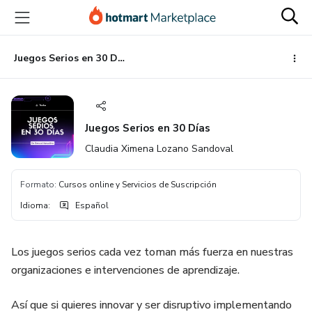
Ir
Ir
Ir
al
a
al
contenido
la
pie
principal
página
de
Juegos Serios en 30 Días
de
página
pago
Juegos Serios en 30 Días
Claudia Ximena Lozano Sandoval
Formato
:
Cursos online y Servicios de Suscripción
Idioma
:
Español
Los juegos serios cada vez toman más fuerza en nuestras
organizaciones e intervenciones de aprendizaje.
Así que si quieres innovar y ser disruptivo implementando