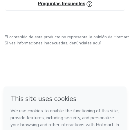
Preguntas frecuentes
El contenido de este producto no representa la opinión de Hotmart.
Si ves informaciones inadecuadas,
denúncialas aquí
en Ciudad de México
en Bogotá
en Amsterdam
en Madrid
en Belo Horizonte
Hecho con
❤